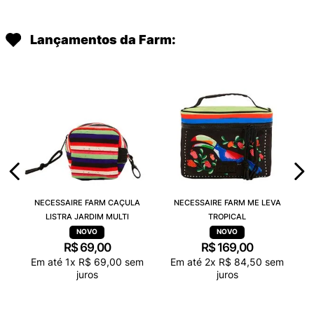
Lançamentos da Farm:
NECESSAIRE FARM CAÇULA
NECESSAIRE FARM ME LEVA
LISTRA JARDIM MULTI
TROPICAL
R$
69
,
00
R$
169
,
00
Em até
1
x
R$
69
,
00
sem
Em até
2
x
R$
84
,
50
sem
juros
juros