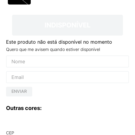
9
º
VANS TÊNIS VANS ULTRARANGE
10
º
NEW BALANCE 204L
INDISPONÍVEL
Este produto não está disponível no momento
Quero que me avisem quando estiver disponível
ENVIAR
Outras cores:
CEP