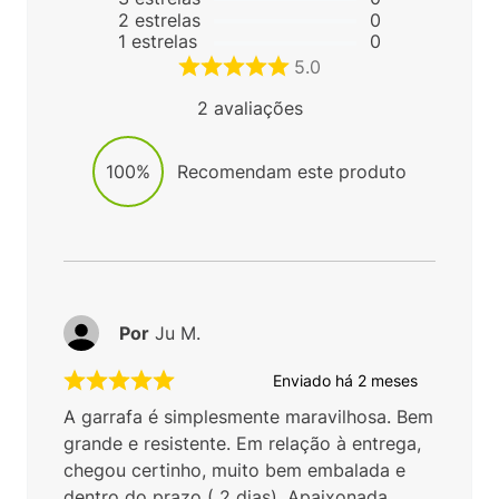
2
estrelas
0
1
estrelas
0
5.0
2
avaliações
100%
Recomendam este produto
Por
Ju M.
Enviado há
2 meses
A garrafa é simplesmente maravilhosa. Bem
grande e resistente. Em relação à entrega,
chegou certinho, muito bem embalada e
dentro do prazo ( 2 dias). Apaixonada,