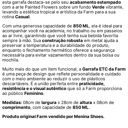
esta garrafa destaca-se pelo seu
acabamento estampado
com a arte Painted Flowers sobre um fundo
Verde
vibrante,
levando a estética tropical e artística da Farm para a sua
rotina
Casual
.
Com uma generosa capacidade de
850 ML
, ela é ideal para
acompanhar você na academia, no trabalho ou em passeios
ao ar livre, garantindo que você tenha sua bebida favorita
sempre à mão. Sua
construção robusta
em metal ajuda a
preservar a temperatura e a durabilidade do produto,
enquanto o fechamento hermético oferece a segurança
necessária para evitar vazamentos dentro da sua bolsa ou
mochila.
Muito mais do que um item funcional, a
Garrafa ETC da Farm
é uma peça de design que reflete personalidade e cuidado
com o meio ambiente ao reduzir o uso de plásticos
descartáveis. É a união perfeita entre
praticidade,
resistência e o visual autêntico
que só a Farm proporciona
ao público
Feminino
.
Medidas:
08cm de
largura
x 28cm de
altura
x 08cm de
comprimento
, com capacidade de
850 ML
.
Produto original Farm vendido por Menina Shoes.