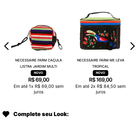
NECESSAIRE FARM CAÇULA
NECESSAIRE FARM ME LEVA
LISTRA JARDIM MULTI
TROPICAL
R$
69
,
00
R$
169
,
00
Em até
1
x
R$
69
,
00
sem
Em até
2
x
R$
84
,
50
sem
juros
juros
Complete seu Look: