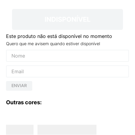
9
º
VANS TÊNIS VANS ULTRARANGE
10
º
NEW BALANCE 204L
INDISPONÍVEL
Este produto não está disponível no momento
Quero que me avisem quando estiver disponível
ENVIAR
Outras cores: