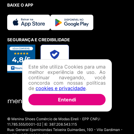
BAIXE O APP
SEGURANÇA E CREDIBILIDADE
Este site utiliza Cookies para uma
melhor experiência de uso. Ao
continuar navegando, você
concorda com nossas políticas
de
cookies e privacidade
.
Entendi
© Menina Shoes Comércio de Modas Eireli - EPP CNPJ:
11.785.555/0001-02 | IE: 387.208.543.115
Rua: General Epaminondas Teixeira Guimarães, 193 - Vila Gardiman -