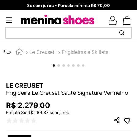
8x sem juros - Parcela mínima R$ 70,00
TERMOS MAIS BUSCADOS
Le Creuset
Frigideiras e Skillets
1
º
TÊNIS NEWS BALANCE 530
2
º
MELISSAS MINI BABY
3
º
TÊNIS VEJA WHITE
LE CREUSET
4
º
NEW 9060
Frigideira Le Creuset Saute Signature Vermelho
5
º
ADIDAS
R$
2
.
279
,
00
6
º
SAMBA
Em até
8
x
R$
284
,
87
sem juros
7
º
MELISSA SLIDE
8
º
VANS TÊNIS VANS ULTRARANGE