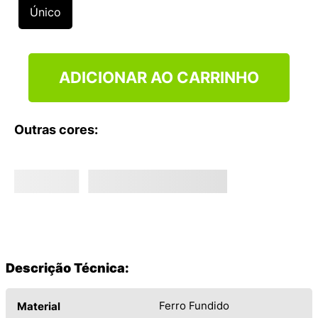
9
º
NEW 530
Único
10
º
VEJA COUNTRY
ADICIONAR AO CARRINHO
Outras cores:
Descrição Técnica:
Ferro Fundido
Material