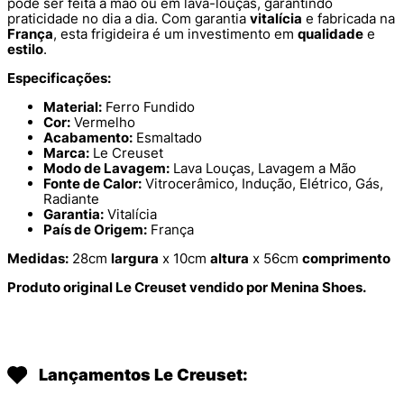
pode ser feita à mão ou em lava-louças, garantindo
praticidade no dia a dia. Com garantia
vitalícia
e fabricada na
França
, esta frigideira é um investimento em
qualidade
e
estilo
.
Especificações:
Material:
Ferro Fundido
Cor:
Vermelho
Acabamento:
Esmaltado
Marca:
Le Creuset
Modo de Lavagem:
Lava Louças, Lavagem a Mão
Fonte de Calor:
Vitrocerâmico, Indução, Elétrico, Gás,
Radiante
Garantia:
Vitalícia
País de Origem:
França
Medidas:
28cm
largura
x 10cm
altura
x 56cm
comprimento
Produto original Le Creuset vendido por Menina Shoes.
Lançamentos Le Creuset: