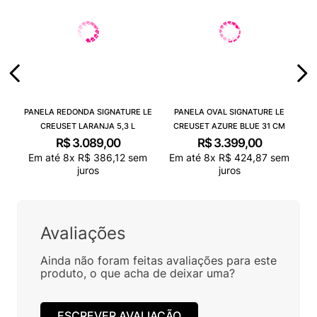
PANELA REDONDA SIGNATURE LE
PANELA OVAL SIGNATURE LE
CREUSET LARANJA 5,3 L
CREUSET AZURE BLUE 31 CM
R$
3
.
089
,
00
R$
3
.
399
,
00
Em até
8
x
R$
386
,
12
sem
Em até
8
x
R$
424
,
87
sem
juros
juros
Avaliações
Ainda não foram feitas avaliações para este
produto, o que acha de deixar uma?
ESCREVER AVALIAÇÃO