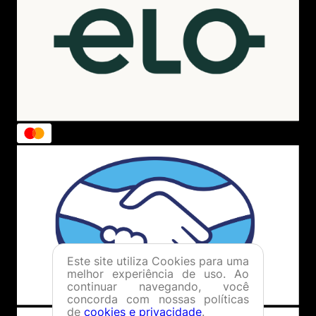
Este site utiliza Cookies para uma
melhor experiência de uso. Ao
continuar navegando, você
concorda com nossas políticas
de
cookies e privacidade
.