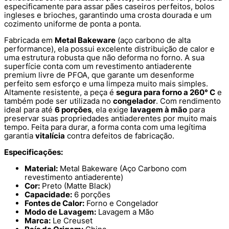
especificamente para assar pães caseiros perfeitos, bolos
ingleses e brioches, garantindo uma crosta dourada e um
cozimento uniforme de ponta a ponta.
Fabricada em
Metal Bakeware
(aço carbono de alta
performance), ela possui excelente distribuição de calor e
uma estrutura robusta que não deforma no forno. A sua
superfície conta com um revestimento antiaderente
premium livre de PFOA, que garante um desenforme
perfeito sem esforço e uma limpeza muito mais simples.
Altamente resistente, a peça é
segura para forno a 260° C
e
também pode ser utilizada no
congelador
. Com rendimento
ideal para até
6 porções
, ela exige
lavagem à mão
para
preservar suas propriedades antiaderentes por muito mais
tempo. Feita para durar, a forma conta com uma legítima
garantia
vitalícia
contra defeitos de fabricação.
Especificações:
Material:
Metal Bakeware (Aço Carbono com
revestimento antiaderente)
Cor:
Preto (Matte Black)
Capacidade:
6 porções
Fontes de Calor:
Forno e Congelador
Modo de Lavagem:
Lavagem a Mão
Marca:
Le Creuset