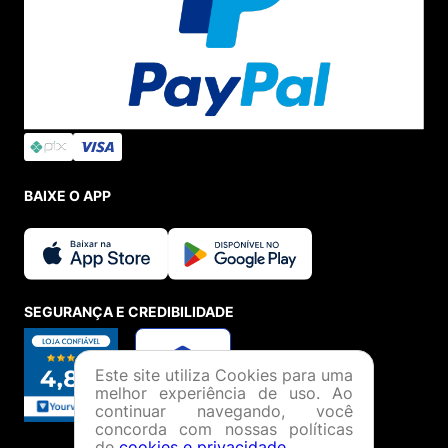
BAIXE O APP
SEGURANÇA E CREDIBILIDADE
Este site utiliza Cookies para uma
melhor experiência de uso. Ao
continuar navegando, você
concorda com nossas políticas
de
cookies e privacidade
.