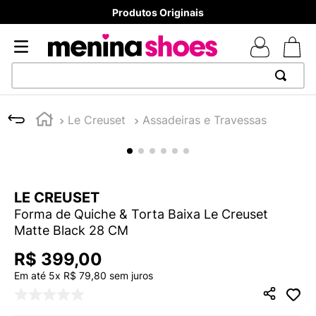
Produtos Originais
TERMOS MAIS BUSCADOS
Le Creuset
Assadeiras e Travessas
1
º
TÊNIS NEWS BALANCE 530
2
º
NEW 9060
3
º
MELISSAS MINI BABY
LE CREUSET
4
º
TÊNIS VEJA WHITE
Forma de Quiche & Torta Baixa Le Creuset
5
º
ADIDAS
Matte Black 28 CM
6
º
SAMBA
R$
399
,
00
7
º
MELISSA SLIDE
Em até
5
x
R$
79
,
80
sem juros
8
º
NEW BALANCE 204L