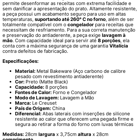
permite desenformar as receitas com extrema facilidade e
sem danificar a apresentação do prato. Altamente resistente,
a peça possui um acabamento seguro para uso em altas
temperaturas,
suportando até 260° C no forno
, além de ser
totalmente compatível com o
congelador
para receitas que
necessitam de resfriamento. Para a sua correta manutenção
e preservação do antiaderente, a peça exige
lavagem à
mão
. Com capacidade ideal para servir até
8 porções
, ela
conta com a máxima segurança de uma garantia
Vitalícia
contra defeitos de fabricação.
Especificações:
Material:
Metal Bakeware (Aço carbono de calibre
pesado com revestimento antiaderente)
Cor:
Preto (Matte Black)
Capacidade:
8 porções
Fontes de Calor:
Forno e Congelador
Modo de Lavagem:
Lavagem a Mão
Marca:
Le Creuset
País de Origem:
China
Diferencial:
Abas laterais com inserções de silicone
resistente ao calor que oferecem uma pegada firme e
segura ao retirar a forma do forno com luvas térmicas
Medidas:
28cm
largura
x 3,75cm
altura
x 28cm
comprimento