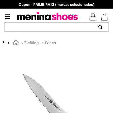
Cupom: PRIMEIRA12 (marcas selecionadas)
TERMOS MAIS BUSCADOS
Zwilling
Facas
1
º
TÊNIS NEWS BALANCE 530
2
º
NEW 9060
3
º
TÊNIS VEJA WHITE
4
º
MELISSAS MINI BABY
5
º
ADIDAS
6
º
SAMBA
7
º
MELISSA SLIDE
8
º
NEW 530