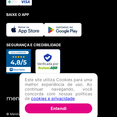
BAIXE O APP
SEGURANÇA E CREDIBILIDADE
Este site utiliza Cookies para uma
melhor experiência de uso. Ao
continuar navegando, você
concorda com nossas políticas
de
cookies e privacidade
.
Entendi
© Menina Shoes Comércio de Modas Eireli - EPP CNPJ: