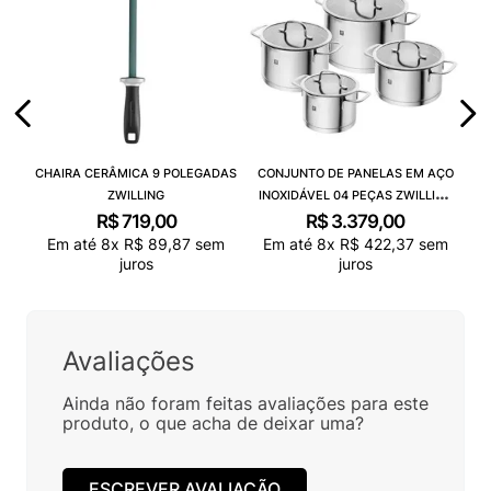
CHAIRA CERÂMICA 9 POLEGADAS
CONJUNTO DE PANELAS EM AÇO
ZWILLING
INOXIDÁVEL 04 PEÇAS ZWILLING
TRUEFLOW
R$
719
,
00
R$
3
.
379
,
00
Em até
8
x
R$
89
,
87
sem
Em até
8
x
R$
422
,
37
sem
juros
juros
Avaliações
Ainda não foram feitas avaliações para este
produto, o que acha de deixar uma?
ESCREVER AVALIAÇÃO