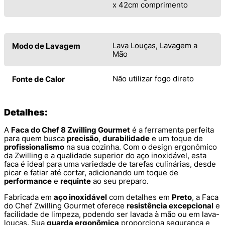
x 42cm comprimento
Lava Louças, Lavagem a
Modo de Lavagem
Mão
Não utilizar fogo direto
Fonte de Calor
Detalhes:
A
Faca do Chef 8 Zwilling Gourmet
é a ferramenta perfeita
para quem busca
precisão
,
durabilidade
e um toque de
profissionalismo
na sua cozinha. Com o design ergonômico
da Zwilling e a qualidade superior do aço inoxidável, esta
faca é ideal para uma variedade de tarefas culinárias, desde
picar e fatiar até cortar, adicionando um toque de
performance
e
requinte
ao seu preparo.
Fabricada em
aço inoxidável
com detalhes em
Preto
, a Faca
do Chef Zwilling Gourmet oferece
resistência excepcional
e
facilidade de limpeza, podendo ser lavada à mão ou em lava-
louças. Sua
guarda ergonômica
proporciona segurança e