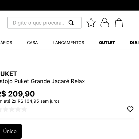
Digite o que procura...
 BUSCADOS
ÁRIOS
CASA
LANÇAMENTOS
OUTLET
DIA
S BALANCE 530
MINI BABY
A WHITE
PUKET
stojo Puket Grande Jacaré Relax
R$
209
,
90
m até
2
x
R$
104
,
95
sem juros
LIDE
S VANS ULTRARANGE
Único