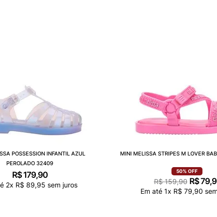
ISSA POSSESSION INFANTIL AZUL
MINI MELISSA STRIPES M LOVER BA
PEROLADO 32409
50%
OFF
R$
179
,
90
R$
79
,
9
R$
159
,
90
té
2
x
R$
89
,
95
sem juros
Em até
1
x
R$
79
,
90
sem 