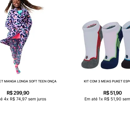
ET MANGA LONGA SOFT TEEN ONÇA
KIT COM 3 MEIAS PUKET ESP
R$
299
,
90
R$
51
,
90
té
4
x
R$
74
,
97
sem juros
Em até
1
x
R$
51
,
90
sem 