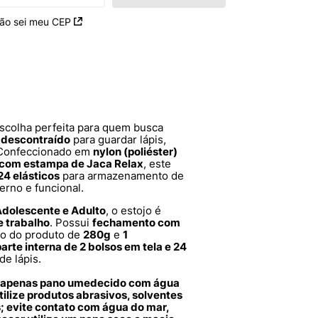
ão sei meu CEP
scolha perfeita para quem busca
e descontraído
para guardar lápis,
. Confeccionado em
nylon (poliéster)
o com estampa de Jaca Relax
, este
24 elásticos
para armazenamento de
erno e funcional.
 Adolescente e Adulto
, o estojo é
e trabalho
. Possui
fechamento com
so do produto de
280g
e
1
parte interna de 2 bolsos em tela e 24
e lápis.
ze apenas pano umedecido com água
ilize produtos abrasivos, solventes
; evite contato com água do mar,