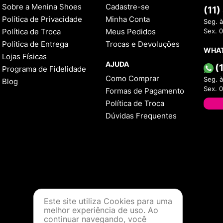
Sobre a Menina Shoes
Cadastre-se
(11
Política de Privacidade
Minha Conta
Seg. à
Política de Troca
Meus Pedidos
Sex. 
Política de Entrega
Trocas e Devoluções
WHA
Lojas Físicas
AJUDA
(
Programa de Fidelidade
Como Comprar
Seg. à
Blog
Sex. 
Formas de Pagamento
Política de Troca
Dúvidas Frequentes
Este site utiliza Cookies para uma
melhor experiência de uso. Ao
continuar navegando, você