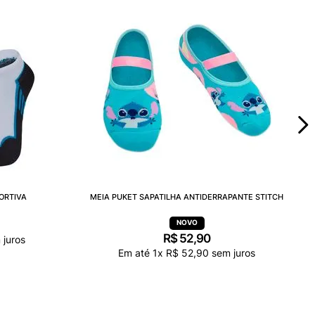
ORTIVA
MEIA PUKET SAPATILHA ANTIDERRAPANTE STITCH
R$
52
,
90
juros
Em até
1
x
R$
52
,
90
sem juros