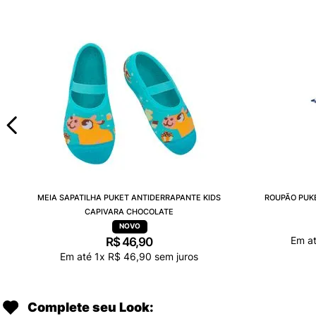
MEIA SAPATILHA PUKET ANTIDERRAPANTE KIDS
ROUPÃO PUK
CAPIVARA CHOCOLATE
Em a
R$
46
,
90
Em até
1
x
R$
46
,
90
sem juros
Complete seu Look: