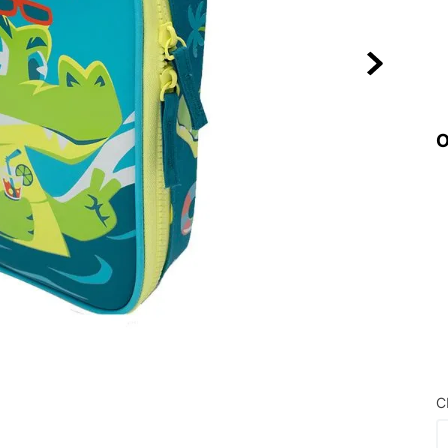
10
º
VEJA COUN
O
C