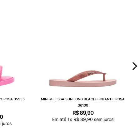
BY ROSA 35955
MINI MELISSA SUN LONG BEACH II INFANTIL ROSA
36100
R$
89
,
90
0
Em até
1
x
R$
89
,
90
sem juros
juros