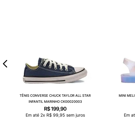
TÊNIS CONVERSE CHUCK TAYLOR ALL STAR
MINI MEL
INFANTIL MARINHO CK00020003
R$
199
,
90
Em até
2
x
R$
99
,
95
sem juros
Em a