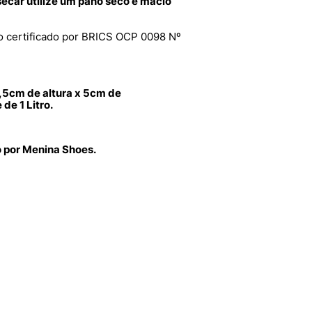
 secar utilize um pano seco e macio
 certificado por BRICS OCP 0098 Nº
,5cm de altura x 5cm de
e 1 Litro.
o por Menina Shoes.