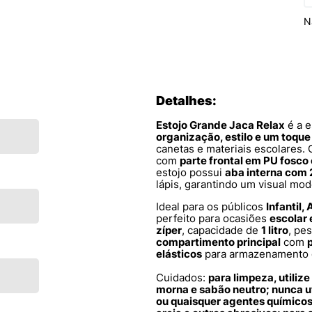
N
Detalhes:
Estojo Grande Jaca Relax
é a e
organização, estilo e um toqu
canetas e materiais escolares
com
parte frontal em PU fosc
estojo possui
aba interna com 
lápis, garantindo um visual mod
Ideal para os públicos
Infantil,
perfeito para ocasiões
escolar 
zíper
, capacidade de
1 litro
, pe
compartimento principal
com
elásticos
para armazenamento d
Cuidados:
para limpeza, utili
morna e sabão neutro; nunca ut
ou quaisquer agentes químicos