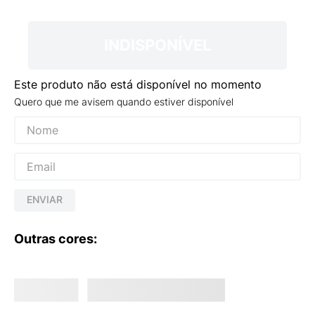
9
º
VANS TÊNIS VANS ULTRARANGE
10
º
NEW BALANCE 204L
INDISPONÍVEL
Este produto não está disponível no momento
Quero que me avisem quando estiver disponível
ENVIAR
Outras cores: