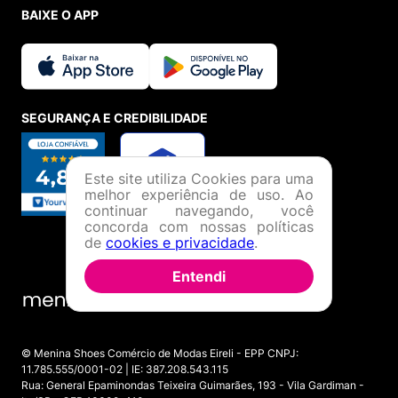
BAIXE O APP
SEGURANÇA E CREDIBILIDADE
Este site utiliza Cookies para uma
melhor experiência de uso. Ao
continuar navegando, você
concorda com nossas políticas
de
cookies e privacidade
.
Entendi
© Menina Shoes Comércio de Modas Eireli - EPP CNPJ:
11.785.555/0001-02 | IE: 387.208.543.115
Rua: General Epaminondas Teixeira Guimarães, 193 - Vila Gardiman -