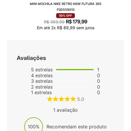
MINI MOCHILA NIKE RETRO NSW FUTURA 365
FQ5559010
50%
OFF
R$
179
,
99
R$
359
,
99
Em até
2
x
R$
89
,
99
sem juros
Avaliações
5
estrelas
1
4
estrelas
0
3
estrelas
0
2
estrelas
0
1
estrelas
0
5.0
1
avaliação
100%
Recomendam este produto