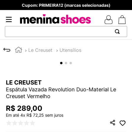
Produtos Originais
TERMOS MAIS BUSCADOS
Le Creuset
Utensílios
1
º
TÊNIS NEWS BALANCE 530
2
º
NEW 9060
3
º
MELISSAS MINI BABY
LE CREUSET
4
º
TÊNIS VEJA WHITE
Espátula Vazada Revolution Duo-Material Le
5
º
ADIDAS
Creuset Vermelho
6
º
SAMBA
R$
289
,
00
7
º
MELISSA SLIDE
Em até
4
x
R$
72
,
25
sem juros
8
º
NEW BALANCE 204L