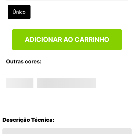
9
º
NEW 530
Único
10
º
VANS TÊNIS VANS ULTRARANGE
ADICIONAR AO CARRINHO
Outras cores:
Descrição Técnica: