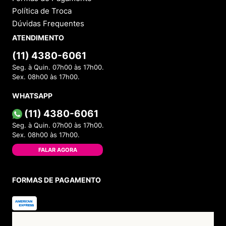
INSTITUCIONAL
Sobre a Menina Shoes
Política de Privacidade
Política de Troca
Política de Entrega
Lojas Físicas
Programa de Fidelidade
Blog
VOCÊ
Cadastre-se
Minha Conta
Meus Pedidos
Trocas e Devoluções
AJUDA
Como Comprar