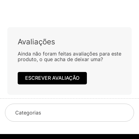
CANECA LE CREUSET LARANJA
CANECA LE CREUSET BLACK
350 ML
ONYX 350 ML
R$
159
,
00
R$
159
,
00
Em até
2
x
R$
79
,
50
sem
Em até
2
x
R$
79
,
50
sem
juros
juros
Avaliações
Ainda não foram feitas avaliações para este
produto, o que acha de deixar uma?
ESCREVER AVALIAÇÃO