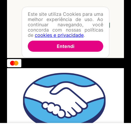
Formas de Pagamento
Este site utiliza Cookies para uma
Política de Troca
melhor experiência de uso. Ao
Dúvidas Frequentes
continuar navegando, você
concorda com nossas políticas
ATENDIMENTO
de
cookies e privacidade
.
(11) 4380-6061
Entendi
Seg. à Quin. 07h00 às 17h00.
Sex. 08h00 às 17h00.
WHATSAPP
(11) 4380-6061
Seg. à Quin. 07h00 às 17h00.
Sex. 08h00 às 17h00.
FALAR AGORA
FORMAS DE PAGAMENTO