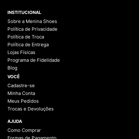
Perguntas
&
Respostas
Tem alguma dúvida sobre este produto?
Pergunte ao lojista e a outros compradores!
FAZER PERGUNTA
Este produto ainda não possui Perguntas e
Respostas.
1 - 0
de
0
Categorias