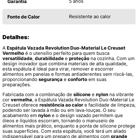
5 anos
Garantia
Resistente ao calor
Fonte de Calor
Detalhes:
A
Espátula Vazada Revolution Duo-Material Le Creuset
Vermelho
é o utensílio perfeito para quem busca
versatilidade
,
durabilidade
e
proteção
na cozinha. Com um
design inovador que combina materiais de alta qualidade,
esta espátula é ideal para virar, remover e escorrer
alimentos em panelas e formas antiaderentes sem riscá-las,
proporcionando
segurança
e
conforto
em suas
preparações.
Fabricada com a combinação de
silicone
e
nylon
na vibrante
cor
vermelha
, a Espátula Vazada Revolution Duo-Material Le
Creuset oferece
resistência ao calor
e facilidade de limpeza,
podendo ser lavada à mão ou em lava-louças. O seu
acabamento em
nylon
e o design vazado permitem que
óleos e líquidos escorram, tornando o manuseio de
alimentos mais prático, enquanto a ponta de silicone protege
suas superfícies. Com esta espátula, você terá um aliado
indispensável para um preparo de alimentos com
grande