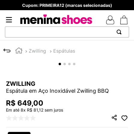
Cupom: PRIMEIRA12 (marcas selecionadas)
TERMOS MAIS BUSCADOS
Zwilling
Espátulas
1
º
TÊNIS NEWS BALANCE 530
2
º
NEW 9060
3
º
TÊNIS VEJA WHITE
ZWILLING
4
º
MELISSAS MINI BABY
Espátula em Aço Inoxidável Zwilling BBQ
5
º
ADIDAS
R$
649
,
00
6
º
SAMBA
Em até
8
x
R$
81
,
12
sem juros
7
º
MELISSA SLIDE
8
º
NEW 530