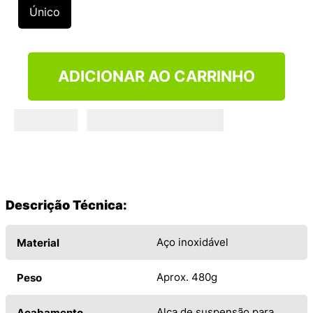
9
º
VANS TÊNIS VANS ULTRARANGE
Único
10
º
NEW BALANCE 204L
ADICIONAR AO CARRINHO
Descrição Técnica:
Aço inoxidável
Material
Aprox. 480g
Peso
Alça de suspensão para
Acabamento