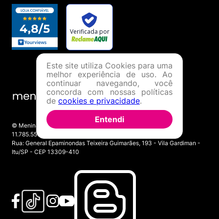
Este site utiliza Cookies para uma
melhor experiência de uso. Ao
continuar navegando, você
concorda com nossas políticas
de
cookies e privacidade
.
Entendi
© Menina Shoes Comércio de Modas Eireli - EPP CNPJ:
11.785.555/0001-02 | IE: 387.208.543.115
Rua: General Epaminondas Teixeira Guimarães, 193 - Vila Gardiman -
Itu/SP - CEP 13309-410