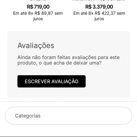
TRUEFLOW
R$
719
,
00
R$
3
.
379
,
00
Em até
8
x
R$
89
,
87
sem
Em até
8
x
R$
422
,
37
sem
juros
juros
Avaliações
Ainda não foram feitas avaliações para este
produto, o que acha de deixar uma?
ESCREVER AVALIAÇÃO
Categorias