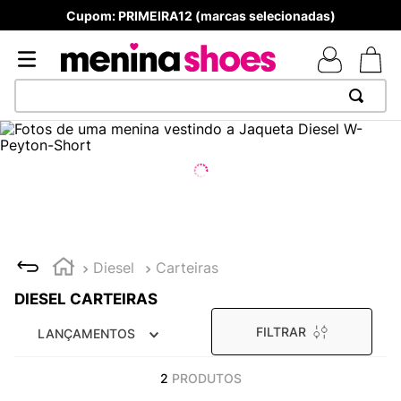
Cupom: PRIMEIRA12 (marcas selecionadas)
TERMOS MAIS BUSCADOS
1
º
TÊNIS NEWS BALANCE 530
2
º
MELISSAS MINI BABY
3
º
NEW 9060
4
º
TÊNIS VEJA WHITE
Diesel
Carteiras
5
º
ADIDAS
DIESEL CARTEIRAS
6
º
SAMBA
FILTRAR
LANÇAMENTOS
7
º
MELISSA SLIDE
8
º
VANS TÊNIS VANS ULTRARANGE
2
PRODUTOS