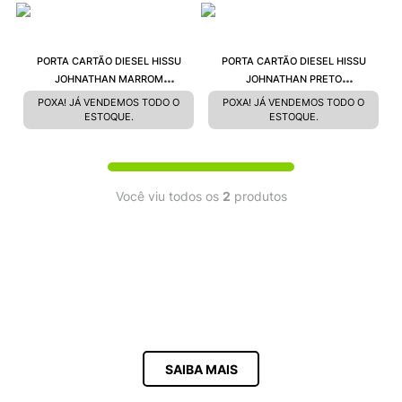
9
º
VEJA COUNTRY
10
º
NEW 530
PORTA CARTÃO DIESEL HISSU
PORTA CARTÃO DIESEL HISSU
JOHNATHAN MARROM
JOHNATHAN PRETO
X09011PR227H9526
X09011PR227H3778
POXA! JÁ VENDEMOS TODO O
POXA! JÁ VENDEMOS TODO O
ESTOQUE.
ESTOQUE.
Você viu todos os
2
produtos
SAIBA MAIS