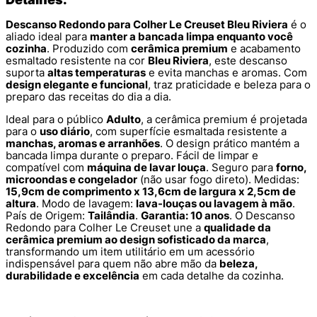
Descanso Redondo para Colher Le Creuset Bleu Riviera
é o
aliado ideal para
manter a bancada limpa enquanto você
cozinha
. Produzido com
cerâmica premium
e acabamento
esmaltado resistente na cor
Bleu Riviera
, este descanso
suporta
altas temperaturas
e evita manchas e aromas. Com
design elegante e funcional
, traz praticidade e beleza para o
preparo das receitas do dia a dia.
Ideal para o público
Adulto
, a cerâmica premium é projetada
para o
uso diário
, com superfície esmaltada resistente a
manchas, aromas e arranhões
. O design prático mantém a
bancada limpa durante o preparo. Fácil de limpar e
compatível com
máquina de lavar louça
. Seguro para
forno,
microondas e congelador
(não usar fogo direto). Medidas:
15,9cm de comprimento x 13,6cm de largura x 2,5cm de
altura
. Modo de lavagem:
lava-louças ou lavagem à mão
.
País de Origem:
Tailândia
.
Garantia: 10 anos
. O Descanso
Redondo para Colher Le Creuset une a
qualidade da
cerâmica premium ao design sofisticado da marca
,
transformando um item utilitário em um acessório
indispensável para quem não abre mão da
beleza,
durabilidade e excelência
em cada detalhe da cozinha.