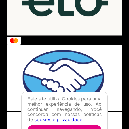
Este site utiliza Cookies para uma
melhor experiência de uso. Ao
continuar navegando, você
concorda com nossas políticas
de
cookies e privacidade
.