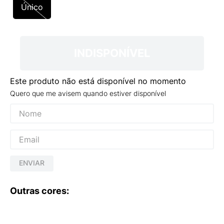
9
º
VANS TÊNIS VANS ULTRARANGE
Único
10
º
NEW BALANCE 204L
INDISPONÍVEL
Este produto não está disponível no momento
Quero que me avisem quando estiver disponível
ENVIAR
Outras cores: