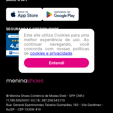
SEGURANÇA E CREDIBILIDADE
Este site utiliza Cookies para uma
melhor experiência de uso. Ao
continuar navegando, você
concorda com nossas políticas
de
cookies e privacidade
.
Entendi
© Menina Shoes Comércio de Modas Eireli - EPP CNPJ:
11.785.555/0001-02 | IE: 387.208.543.115
Rua: General Epaminondas Teixeira Guimarães, 193 - Vila Gardiman -
Itu/SP - CEP 13309-410