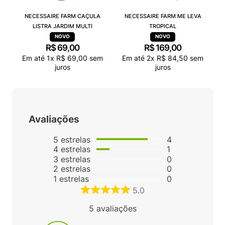
NECESSAIRE FARM CAÇULA
NECESSAIRE FARM ME LEVA
LISTRA JARDIM MULTI
TROPICAL
R$
69
,
00
R$
169
,
00
Em até
1
x
R$
69
,
00
sem
Em até
2
x
R$
84
,
50
sem
juros
juros
Avaliações
5
estrelas
4
4
estrelas
1
3
estrelas
0
2
estrelas
0
1
estrelas
0
5.0
5
avaliações