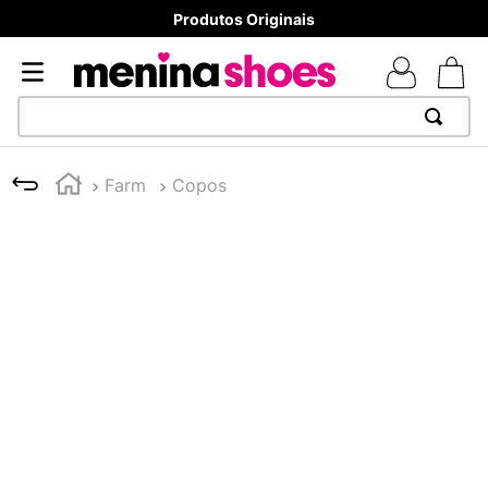
Produtos Originais
TERMOS MAIS BUSCADOS
Farm
Copos
1
º
TÊNIS NEWS BALANCE 530
2
º
MELISSAS MINI BABY
3
º
NEW 9060
4
º
TÊNIS VEJA WHITE
5
º
ADIDAS
6
º
SAMBA
7
º
MELISSA SLIDE
8
º
VANS TÊNIS VANS ULTRARANGE