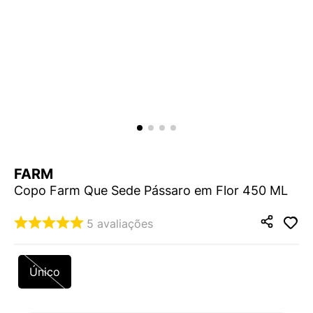
9
º
VEJA COUNTRY
10
º
NEW 530
FARM
Copo Farm Que Sede Pássaro em Flor 450 ML
5
avaliações
Único