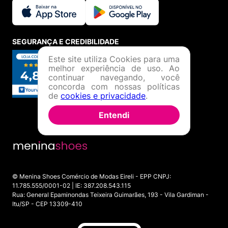
SEGURANÇA E CREDIBILIDADE
Este site utiliza Cookies para uma
melhor experiência de uso. Ao
continuar navegando, você
concorda com nossas políticas
de
cookies e privacidade
.
Entendi
© Menina Shoes Comércio de Modas Eireli - EPP CNPJ:
11.785.555/0001-02 | IE: 387.208.543.115
Rua: General Epaminondas Teixeira Guimarães, 193 - Vila Gardiman -
Itu/SP - CEP 13309-410