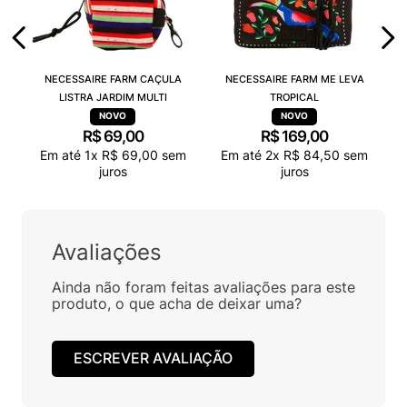
NECESSAIRE FARM CAÇULA
NECESSAIRE FARM ME LEVA
LISTRA JARDIM MULTI
TROPICAL
R$
69
,
00
R$
169
,
00
Em até
1
x
R$
69
,
00
sem
Em até
2
x
R$
84
,
50
sem
juros
juros
Avaliações
Ainda não foram feitas avaliações para este
produto, o que acha de deixar uma?
ESCREVER AVALIAÇÃO