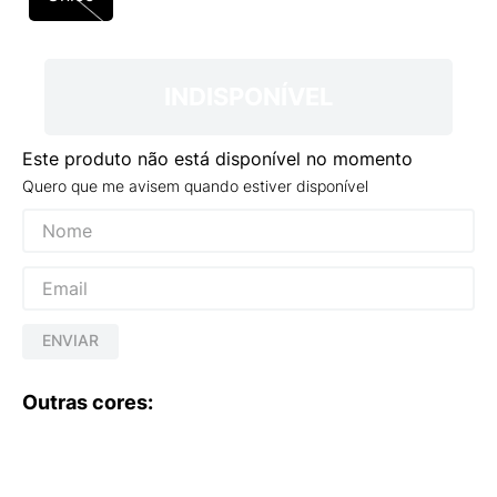
9
º
VANS TÊNIS VANS ULTRARANGE
10
º
NEW BALANCE 204L
INDISPONÍVEL
Este produto não está disponível no momento
Quero que me avisem quando estiver disponível
ENVIAR
Outras cores: