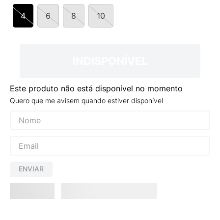
9
º
VANS TÊNIS VANS ULTRARANGE
4
6
8
10
10
º
NEW BALANCE 204L
INDISPONÍVEL
Este produto não está disponível no momento
Quero que me avisem quando estiver disponível
ENVIAR