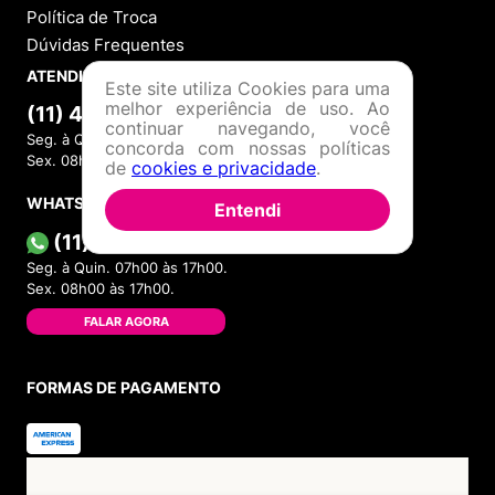
Política de Troca
Dúvidas Frequentes
ATENDIMENTO
Este site utiliza Cookies para uma
melhor experiência de uso. Ao
(11) 4380-6061
continuar navegando, você
Seg. à Quin. 07h00 às 17h00.
concorda com nossas políticas
Sex. 08h00 às 17h00.
de
cookies e privacidade
.
WHATSAPP
Entendi
(11) 4380-6061
Seg. à Quin. 07h00 às 17h00.
Sex. 08h00 às 17h00.
FALAR AGORA
FORMAS DE PAGAMENTO