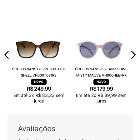
ÓCULOS VANS GILPIN TORTOISE
ÓCULOS VANS RISE AND SHINE
SHELL VN000T0B1RE
MISTY MAUVE VN000HEEFPR
R$
249
,
99
R$
179
,
99
Em até
3
x
R$
83
,
33
sem
Em até
2
x
R$
89
,
99
sem
juros
juros
Avaliações