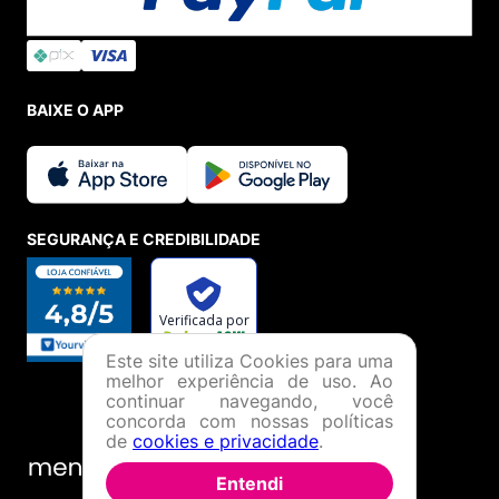
BAIXE O APP
SEGURANÇA E CREDIBILIDADE
Este site utiliza Cookies para uma
melhor experiência de uso. Ao
continuar navegando, você
concorda com nossas políticas
de
cookies e privacidade
.
Entendi