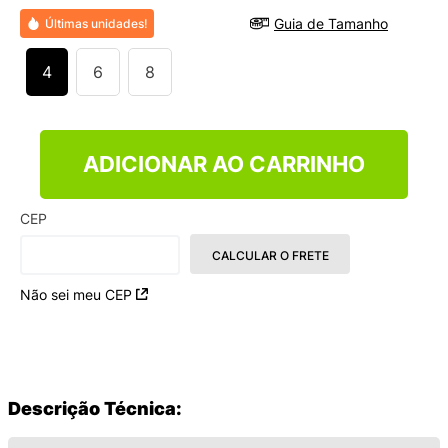
9
º
VEJA COUNTRY
Guia de Tamanho
Últimas unidades!
10
º
NEW 530
4
6
8
ADICIONAR AO CARRINHO
CEP
CALCULAR O FRETE
Não sei meu CEP
Descrição Técnica: