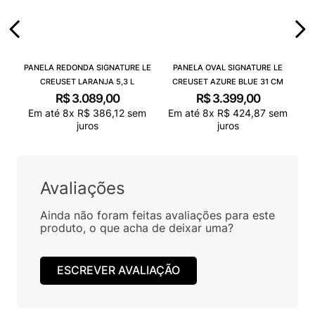
PANELA REDONDA SIGNATURE LE
PANELA OVAL SIGNATURE LE
CREUSET LARANJA 5,3 L
CREUSET AZURE BLUE 31 CM
R$
3
.
089
,
00
R$
3
.
399
,
00
Em até
8
x
R$
386
,
12
sem
Em até
8
x
R$
424
,
87
sem
juros
juros
Avaliações
Ainda não foram feitas avaliações para este
produto, o que acha de deixar uma?
ESCREVER AVALIAÇÃO