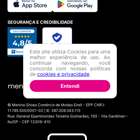
SEGURANÇA E CREDIBILIDADE
Este site utiliza Cookies para uma
melhor experiência de uso. Ao
continuar navegando, você
concorda com nossas políticas
de
cookies e privacidade
.
Entendi
© Menina Shoes Comércio de Modas Eireli - EPP CNPJ:
11.785.555/0001-02 | IE: 387.208.543.115
Rua: General Epaminondas Teixeira Guimarães, 193 - Vila Gardiman -
Itu/SP - CEP 13309-410