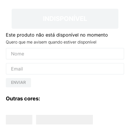
9
º
VANS TÊNIS VANS ULTRARANGE
10
º
NEW BALANCE 204L
INDISPONÍVEL
Este produto não está disponível no momento
Quero que me avisem quando estiver disponível
ENVIAR
Outras cores: