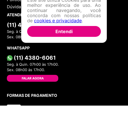
melhor experiência de uso. Ao
Dúvidas Frequentes
continuar navegando, você
ATENDIMENTO
concorda com nossas políticas
de
cookies e privacidade
.
(11) 4380-6061
Entendi
Seg. à Quin. 07h00 às 17h00.
Sex. 08h00 às 17h00.
WHATSAPP
(11) 4380-6061
Seg. à Quin. 07h00 às 17h00.
Sex. 08h00 às 17h00.
FALAR AGORA
FORMAS DE PAGAMENTO
ADICIONAR AO CARRINHO