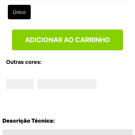
9
º
VANS TÊNIS VANS ULTRARANGE
Único
10
º
NEW 530
ADICIONAR AO CARRINHO
Outras cores:
Descrição Técnica: