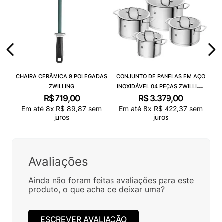
CHAIRA CERÂMICA 9 POLEGADAS
CONJUNTO DE PANELAS EM AÇO
ZWILLING
INOXIDÁVEL 04 PEÇAS ZWILLING
TRUEFLOW
R$
719
,
00
R$
3
.
379
,
00
Em até
8
x
R$
89
,
87
sem
Em até
8
x
R$
422
,
37
sem
juros
juros
Avaliações
Ainda não foram feitas avaliações para este
produto, o que acha de deixar uma?
ESCREVER AVALIAÇÃO