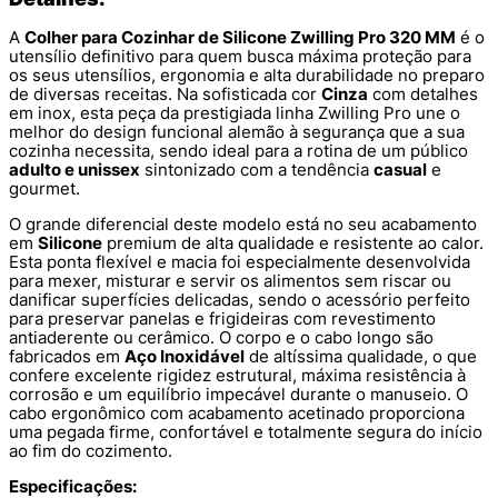
A
Colher para Cozinhar de Silicone Zwilling Pro 320 MM
é o
utensílio definitivo para quem busca máxima proteção para
os seus utensílios, ergonomia e alta durabilidade no preparo
de diversas receitas. Na sofisticada cor
Cinza
com detalhes
em inox, esta peça da prestigiada linha Zwilling Pro une o
melhor do design funcional alemão à segurança que a sua
cozinha necessita, sendo ideal para a rotina de um público
adulto e unissex
sintonizado com a tendência
casual
e
gourmet.
O grande diferencial deste modelo está no seu acabamento
em
Silicone
premium de alta qualidade e resistente ao calor.
Esta ponta flexível e macia foi especialmente desenvolvida
para mexer, misturar e servir os alimentos sem riscar ou
danificar superfícies delicadas, sendo o acessório perfeito
para preservar panelas e frigideiras com revestimento
antiaderente ou cerâmico. O corpo e o cabo longo são
fabricados em
Aço Inoxidável
de altíssima qualidade, o que
confere excelente rigidez estrutural, máxima resistência à
corrosão e um equilíbrio impecável durante o manuseio. O
cabo ergonômico com acabamento acetinado proporciona
uma pegada firme, confortável e totalmente segura do início
ao fim do cozimento.
Especificações: