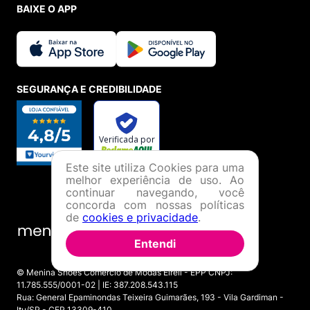
BAIXE O APP
SEGURANÇA E CREDIBILIDADE
Este site utiliza Cookies para uma
melhor experiência de uso. Ao
continuar navegando, você
concorda com nossas políticas
de
cookies e privacidade
.
Entendi
© Menina Shoes Comércio de Modas Eireli - EPP CNPJ:
11.785.555/0001-02 | IE: 387.208.543.115
Rua: General Epaminondas Teixeira Guimarães, 193 - Vila Gardiman -
Itu/SP - CEP 13309-410