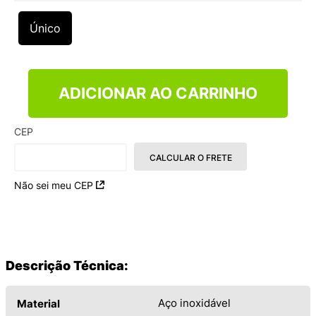
9
º
NEW 530
Único
10
º
VANS TÊNIS VANS ULTRARANGE
ADICIONAR AO CARRINHO
CEP
CALCULAR O FRETE
Não sei meu CEP
Descrição Técnica:
Aço inoxidável
Material