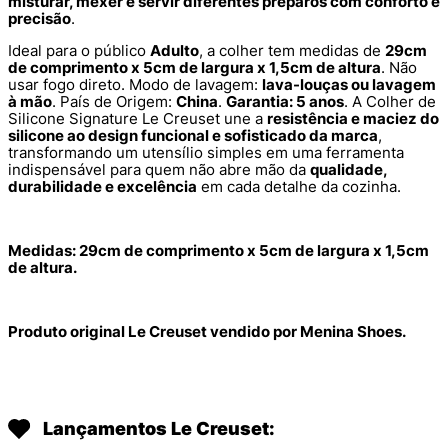
misturar, mexer e servir diferentes preparos com conforto e
precisão
.
Ideal para o público
Adulto
, a colher tem medidas de
29cm
de comprimento x 5cm de largura x 1,5cm de altura
. Não
usar fogo direto. Modo de lavagem:
lava-louças ou lavagem
à mão
. País de Origem:
China
.
Garantia: 5 anos
. A Colher de
Silicone Signature Le Creuset une a
resistência e maciez do
silicone ao design funcional e sofisticado da marca
,
transformando um utensílio simples em uma ferramenta
indispensável para quem não abre mão da
qualidade,
durabilidade e excelência
em cada detalhe da cozinha.
Medidas: 29cm de comprimento x 5cm de largura x 1,5cm
de altura.
Produto original Le Creuset vendido por Menina Shoes.
Lançamentos Le Creuset: