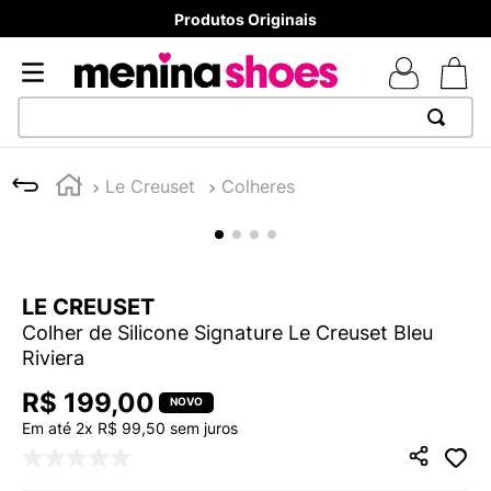
Produtos Originais
TERMOS MAIS BUSCADOS
Le Creuset
Colheres
1
º
TÊNIS NEWS BALANCE 530
2
º
NEW 9060
3
º
MELISSAS MINI BABY
LE CREUSET
4
º
TÊNIS VEJA WHITE
Colher de Silicone Signature Le Creuset Bleu
5
º
ADIDAS
Riviera
6
º
SAMBA
R$
199
,
00
7
º
MELISSA SLIDE
Em até
2
x
R$
99
,
50
sem juros
8
º
NEW BALANCE 204L