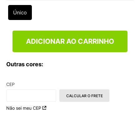
9
º
NEW 530
Único
10
º
VANS TÊNIS VANS ULTRARANGE
ADICIONAR AO CARRINHO
Outras cores:
CEP
CALCULAR O FRETE
Não sei meu CEP