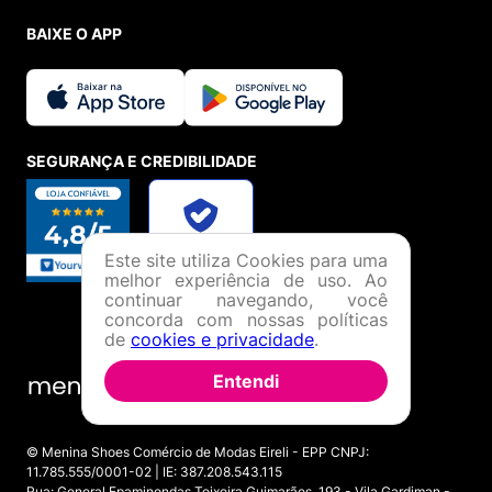
BAIXE O APP
SEGURANÇA E CREDIBILIDADE
Este site utiliza Cookies para uma
melhor experiência de uso. Ao
continuar navegando, você
concorda com nossas políticas
de
cookies e privacidade
.
Entendi
© Menina Shoes Comércio de Modas Eireli - EPP CNPJ:
11.785.555/0001-02 | IE: 387.208.543.115
Rua: General Epaminondas Teixeira Guimarães, 193 - Vila Gardiman -