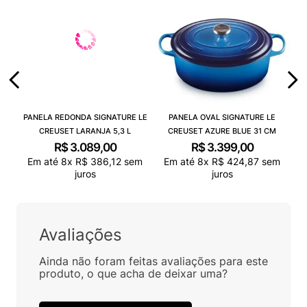
PANELA REDONDA SIGNATURE LE
PANELA OVAL SIGNATURE LE
CREUSET LARANJA 5,3 L
CREUSET AZURE BLUE 31 CM
R$
3
.
089
,
00
R$
3
.
399
,
00
Em até
8
x
R$
386
,
12
sem
Em até
8
x
R$
424
,
87
sem
juros
juros
Avaliações
Ainda não foram feitas avaliações para este
produto, o que acha de deixar uma?