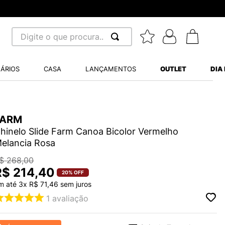
Digite o que procura...
 BUSCADOS
ÁRIOS
CASA
LANÇAMENTOS
OUTLET
DIA
S BALANCE 530
MINI BABY
A WHITE
FARM
hinelo Slide Farm Canoa Bicolor Vermelho
elancia Rosa
$
268
,
00
R$
214
,
40
20%
OFF
LIDE
m até
3
x
R$
71
,
46
sem juros
S VANS ULTRARANGE
1
avaliação