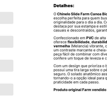
Detalhes:
O
Chinelo Slide Farm Canoa Bi
escolha perfeita para quem bu
originalidade para o dia a dia.
destaca por sua estampa e estil
casuais e descontraídos, garan
Confeccionado em
PVC
de alta
oferece
flexibilidade
,
durabili
vermelha
(Melancia) vibrante,
um contraste marcante e cheia
peça fácil de combinar com di
confere um toque de leveza e c
Com um design que prioriza o b
possui uma tira larga sobre o p
seguro. O solado anatômico as
tornando-o a opção ideal para 
praticidade em cada passo.
Produto original Farm vendido