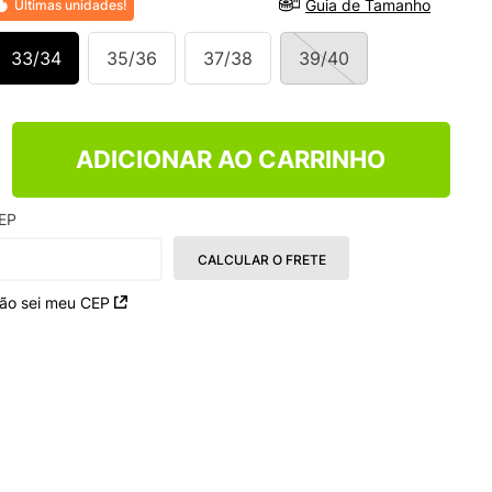
Guia de Tamanho
Últimas unidades!
TRY
33/34
35/36
37/38
39/40
ADICIONAR AO CARRINHO
EP
CALCULAR O FRETE
ão sei meu CEP