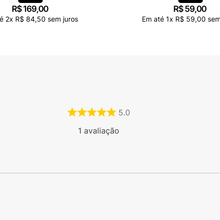
R$
169
,
00
R$
59
,
00
té
2
x
R$
84
,
50
sem juros
Em até
1
x
R$
59
,
00
sem
5.0
1
avaliação