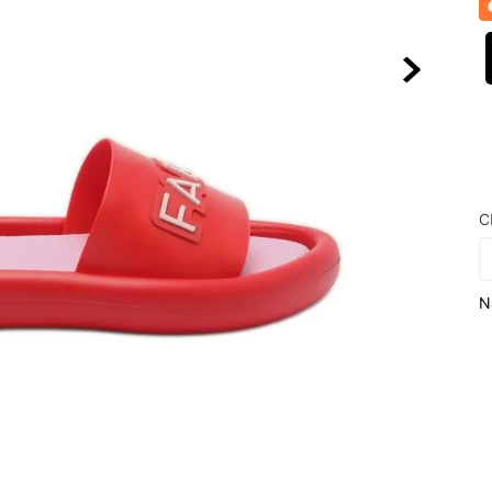
10
º
VEJA COUN
C
N