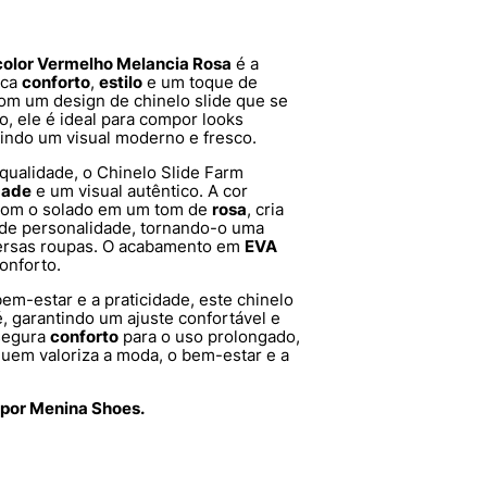
color Vermelho Melancia Rosa
é a
sca
conforto
,
estilo
e um toque de
 Com um design de chinelo slide que se
o, ele é ideal para compor looks
tindo um visual moderno e fresco.
 qualidade, o Chinelo Slide Farm
dade
e um visual autêntico. A cor
 com o solado em um tom de
rosa
, cria
 de personalidade, tornando-o uma
versas roupas. O acabamento em
EVA
onforto.
em-estar e a praticidade, este chinelo
é, garantindo um ajuste confortável e
segura
conforto
para o uso prolongado,
quem valoriza a moda, o bem-estar e a
 por Menina Shoes.