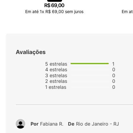
R$
69
,
00
Em até
1
x
R$
69
,
00
sem juros
Em a
Avaliações
5
estrelas
1
4
estrelas
0
3
estrelas
0
2
estrelas
0
1
estrelas
0
Por
Fabiana R.
De
Rio de Janeiro - RJ