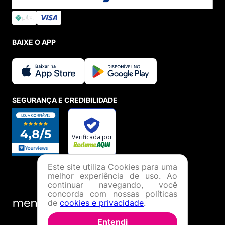
BAIXE O APP
SEGURANÇA E CREDIBILIDADE
Este site utiliza Cookies para uma
melhor experiência de uso. Ao
continuar navegando, você
concorda com nossas políticas
de
cookies e privacidade
.
Entendi