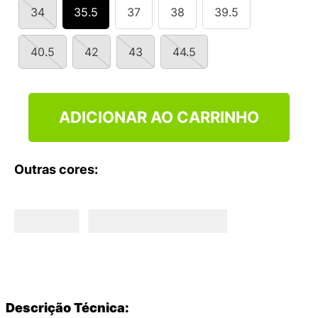
9
º
VANS TÊNIS VANS ULTRARANGE
34
35.5
37
38
39.5
10
º
NEW 530
40.5
42
43
44.5
ADICIONAR AO CARRINHO
Outras cores:
Descrição Técnica: