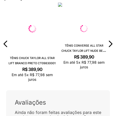
TÊNIS CONVERSE ALL STAR
CHUCK TAYLOR LIFT NUDE BEGE
CLARO BRANCO CT09830003
R$
389
,
90
TÊNIS CHUCK TAYLOR ALL STAR
Em até
5
x
R$
77
,
98
sem
LIFT BRANCO PRETO CT09830001
juros
R$
389
,
90
Em até
5
x
R$
77
,
98
sem
juros
Avaliações
Ainda não foram feitas avaliações para este