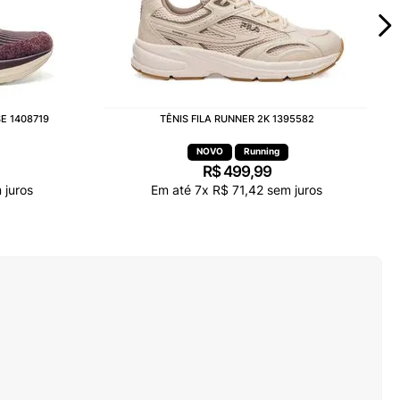
E 1408719
TÊNIS FILA RUNNER 2K 1395582
Running
R$
499
,
99
juros
Em até
7
x
R$
71
,
42
sem juros