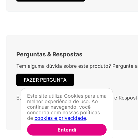
Perguntas
&
Respostas
Tem alguma dúvida sobre este produto? Pergunte ao
FAZER PERGUNTA
Este site utiliza Cookies para uma
Este produto ainda não possui Perguntas e Respost
melhor experiência de uso. Ao
continuar navegando, você
concorda com nossas políticas
de
cookies e privacidade
.
Entendi