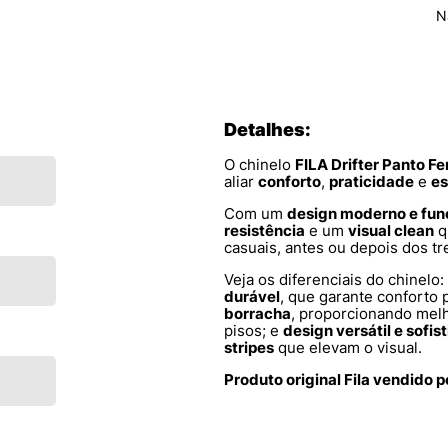
N
Detalhes:
O chinelo
FILA Drifter Panto F
aliar
conforto
,
praticidade
e
es
Com um
design moderno e fun
resistência
e um
visual clean
q
casuais, antes ou depois dos tr
Veja os diferenciais do chinelo:
durável
, que garante conforto p
borracha
, proporcionando mel
pisos; e
design versátil e sofis
stripes
que elevam o visual.
Produto original Fila vendido 