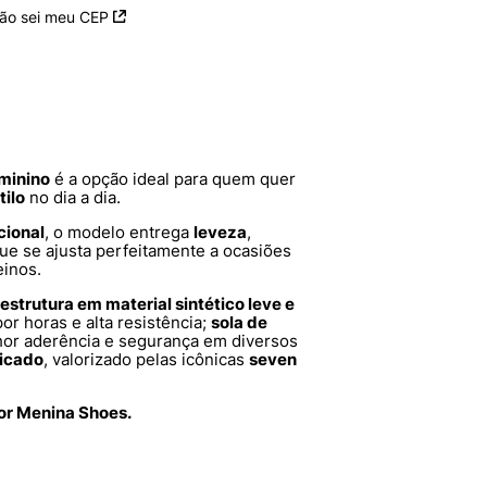
ão sei meu CEP
eminino
é a opção ideal para quem quer
tilo
no dia a dia.
cional
, o modelo entrega
leveza
,
ue se ajusta perfeitamente a ocasiões
einos.
estrutura em material sintético leve e
or horas e alta resistência;
sola de
hor aderência e segurança em diversos
ticado
, valorizado pelas icônicas
seven
por Menina Shoes.