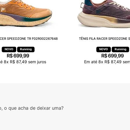
RACER SPEEDZONE TR F02R002267648
TÊNIS FILA RACER SPEEDZONE S
Running
Running
R$
699
,
99
R$
699
,
99
té
8
x
R$
87
,
49
sem juros
Em até
8
x
R$
87
,
49
sem 
o, o que acha de deixar uma?