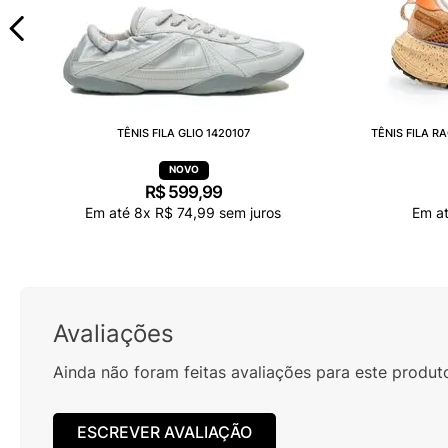
TÊNIS FILA GLIO 1420107
TÊNIS FILA 
R$
599
,
99
Em até
8
x
R$
74
,
99
sem juros
Em a
Avaliações
Ainda não foram feitas avaliações para este produt
ESCREVER AVALIAÇÃO