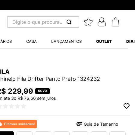
Digite o que procura...
 BUSCADOS
ÁRIOS
CASA
LANÇAMENTOS
OUTLET
DIA
S BALANCE 530
MINI BABY
ILA
A WHITE
hinelo Fila Drifter Panto Preto 1324232
R$
229
,
99
m até
3
x
R$
76
,
66
sem juros
LIDE
S VANS ULTRARANGE
Guia de Tamanho
Últimas unidades!
TRY