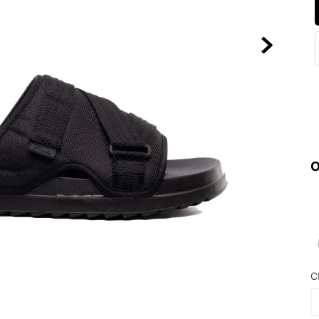
10
º
NEW 530
O
C