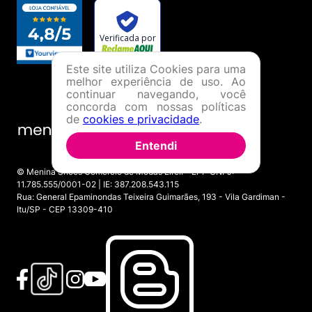
Este site utiliza Cookies para uma
melhor experiência de uso. Ao
continuar navegando, você
concorda com nossas políticas
de
cookies e privacidade
.
Entendi
© Menina Shoes Comércio de Modas Eireli - EPP CNPJ:
11.785.555/0001-02 | IE: 387.208.543.115
Rua: General Epaminondas Teixeira Guimarães, 193 - Vila Gardiman -
Itu/SP - CEP 13309-410