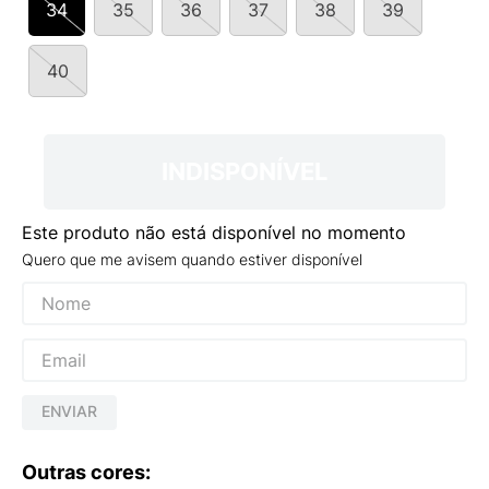
34
35
36
37
38
39
9
º
NEW 530
10
º
VANS TÊNIS VANS ULTRARANGE
40
INDISPONÍVEL
Este produto não está disponível no momento
Quero que me avisem quando estiver disponível
ENVIAR
Outras cores: