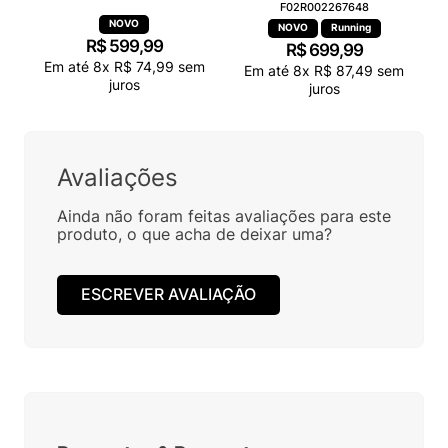
F02R002267648
Running
R$
599
,
99
R$
699
,
99
Em até
8
x
R$
74
,
99
sem
Em até
8
x
R$
87
,
49
sem
juros
juros
Avaliações
Ainda não foram feitas avaliações para este
produto, o que acha de deixar uma?
ESCREVER AVALIAÇÃO