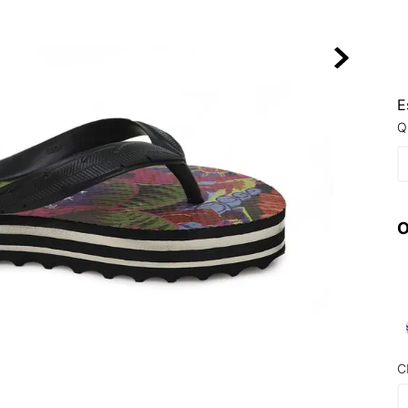
10
º
NEW 530
E
Q
O
C