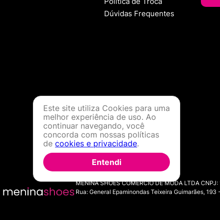
Política de Troca
Dúvidas Frequentes
Este site utiliza Cookies para uma
melhor experiência de uso. Ao
continuar navegando, você
concorda com nossas políticas
de
cookies e privacidade
.
Entendi
MENINA SHOES COMERCIO DE MODA LTDA CNPJ: 11.7
Rua: General Epaminondas Teixeira Guimarães, 193 