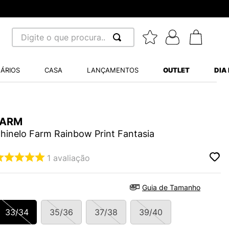
Digite o que procura...
 BUSCADOS
ÁRIOS
CASA
LANÇAMENTOS
OUTLET
DIA
S BALANCE 530
MINI BABY
FARM
A WHITE
hinelo Farm Rainbow Print Fantasia
1
avaliação
LIDE
Guia de Tamanho
S VANS ULTRARANGE
33/34
35/36
37/38
39/40
TRY