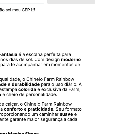
ão sei meu CEP
Fantasia
é a escolha perfeita para
nos dias de sol. Com design
moderno
al para te acompanhar em momentos de
 qualidade, o Chinelo Farm Rainbow
dade
e
durabilidade
para o uso diário. A
 estampa
colorida
e exclusiva da Farm,
o
e cheio de personalidade.
e calçar, o Chinelo Farm Rainbow
ca
conforto
e
praticidade
. Seu formato
proporcionando um caminhar
suave
e
pante garante maior segurança a cada
 por Menina Shoes.