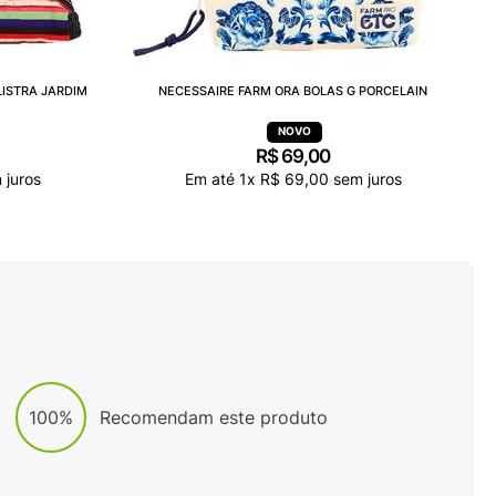
LISTRA JARDIM
NECESSAIRE FARM ORA BOLAS G PORCELAIN
R$
69
,
00
 juros
Em até
1
x
R$
69
,
00
sem juros
100%
Recomendam este produto