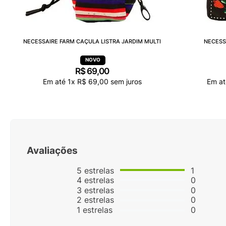
NECESSAIRE FARM CAÇULA LISTRA JARDIM MULTI
NECESS
R$
69
,
00
Em até
1
x
R$
69
,
00
sem juros
Em a
Avaliações
5
estrelas
1
4
estrelas
0
3
estrelas
0
2
estrelas
0
1
estrelas
0