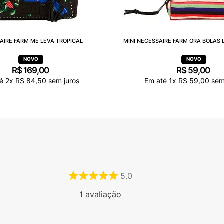
AIRE FARM ME LEVA TROPICAL
MINI NECESSAIRE FARM ORA BOLAS 
R$
169
,
00
R$
59
,
00
té
2
x
R$
84
,
50
sem juros
Em até
1
x
R$
59
,
00
sem
5.0
1
avaliação