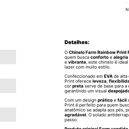
N
Detalhes:
O
Chinelo Farm Rainbow Print 
quem busca
conforto
e
alegria
e
vibrante
, este chinelo é ide
lazer com muito estilo.
Confeccionado em
EVA
de alta
Print oferece
leveza
,
flexibili
cor
preta
serve de base para a
garantindo um visual
despojad
Com um design
prático
e
fácil
d
Print é perfeito para quem bus
anatômico se adapta aos pés, 
agradável
. O solado antiderra
passo.
Produto original Farm vendido