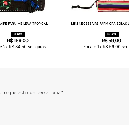
AIRE FARM ME LEVA TROPICAL
MINI NECESSAIRE FARM ORA BOLAS 
R$
169
,
00
R$
59
,
00
té
2
x
R$
84
,
50
sem juros
Em até
1
x
R$
59
,
00
sem
o, o que acha de deixar uma?