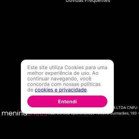
Dúvidas Frequentes
Este site utiliza Cookies para uma
melhor experiência de uso. Ao
continuar navegando, você
concorda com nossas políticas
de
cookies e privacidade
.
Entendi
MENINA SHOES COMERCIO DE MODA LTDA CNPJ: 11.7
Rua: General Epaminondas Teixeira Guimarães, 193 