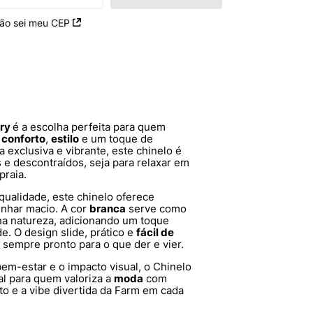
ão sei meu CEP
ory
é a escolha perfeita para quem
e
conforto
,
estilo
e um toque de
exclusiva e vibrante, este chinelo é
 e descontraídos, seja para relaxar em
praia.
 qualidade, este chinelo oferece
nhar macio. A cor
branca
serve como
na natureza, adicionando um toque
e. O design slide, prático e
fácil de
 sempre pronto para o que der e vier.
em-estar e o impacto visual, o Chinelo
al para quem valoriza a
moda
com
rto e a vibe divertida da Farm em cada