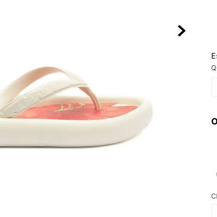
10
º
NEW 530
E
Q
O
C