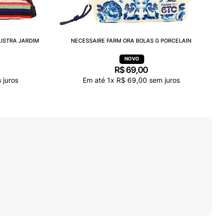
LISTRA JARDIM
NECESSAIRE FARM ORA BOLAS G PORCELAIN
R$
69
,
00
 juros
Em até
1
x
R$
69
,
00
sem juros