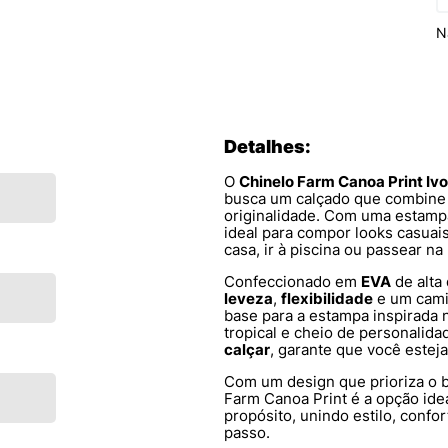
N
Detalhes:
O
Chinelo Farm Canoa Print Iv
busca um calçado que combin
originalidade. Com uma estampa 
ideal para compor looks casuais
casa, ir à piscina ou passear na 
Confeccionado em
EVA
de alta
leveza
,
flexibilidade
e um cami
base para a estampa inspirada 
tropical e cheio de personalidad
calçar
, garante que você esteja
Com um design que prioriza o b
Farm Canoa Print é a opção ide
propósito, unindo estilo, confo
passo.