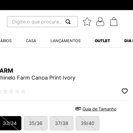
Digite o que procura...
 BUSCADOS
ÁRIOS
CASA
LANÇAMENTOS
OUTLET
DIA
S BALANCE 530
MINI BABY
FARM
A WHITE
hinelo Farm Canoa Print Ivory
LIDE
Guia de Tamanho
S VANS ULTRARANGE
33/34
35/36
37/38
39/40
TRY