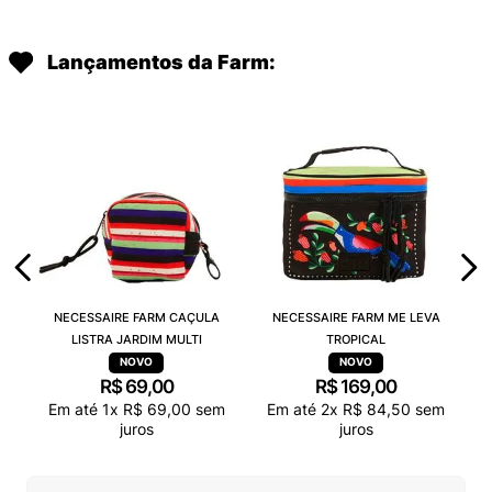
Lançamentos da Farm:
NECESSAIRE FARM CAÇULA
NECESSAIRE FARM ME LEVA
LISTRA JARDIM MULTI
TROPICAL
R$
69
,
00
R$
169
,
00
Em até
1
x
R$
69
,
00
sem
Em até
2
x
R$
84
,
50
sem
juros
juros