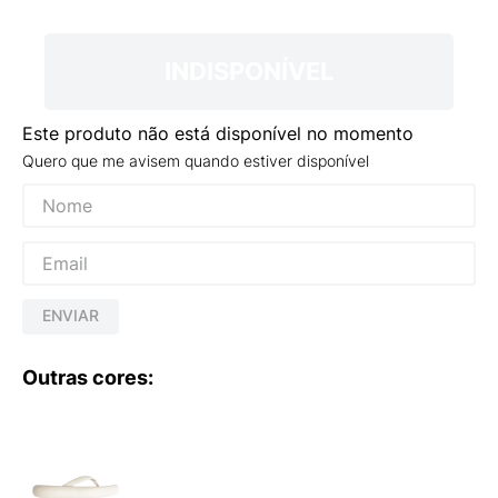
9
º
NEW 530
10
º
VANS TÊNIS VANS ULTRARANGE
INDISPONÍVEL
Este produto não está disponível no momento
Quero que me avisem quando estiver disponível
ENVIAR
Outras cores: