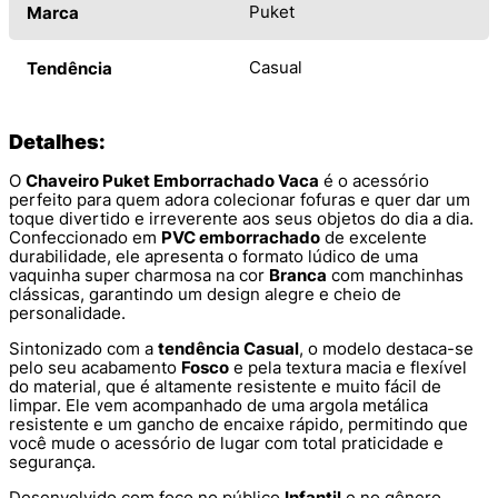
Puket
Marca
Casual
Tendência
Detalhes:
O
Chaveiro Puket Emborrachado Vaca
é o acessório
perfeito para quem adora colecionar fofuras e quer dar um
toque divertido e irreverente aos seus objetos do dia a dia.
Confeccionado em
PVC emborrachado
de excelente
durabilidade, ele apresenta o formato lúdico de uma
vaquinha super charmosa na cor
Branca
com manchinhas
clássicas, garantindo um design alegre e cheio de
personalidade.
Sintonizado com a
tendência Casual
, o modelo destaca-se
pelo seu acabamento
Fosco
e pela textura macia e flexível
do material, que é altamente resistente e muito fácil de
limpar. Ele vem acompanhado de uma argola metálica
resistente e um gancho de encaixe rápido, permitindo que
você mude o acessório de lugar com total praticidade e
segurança.
Desenvolvido com foco no público
Infantil
e no gênero