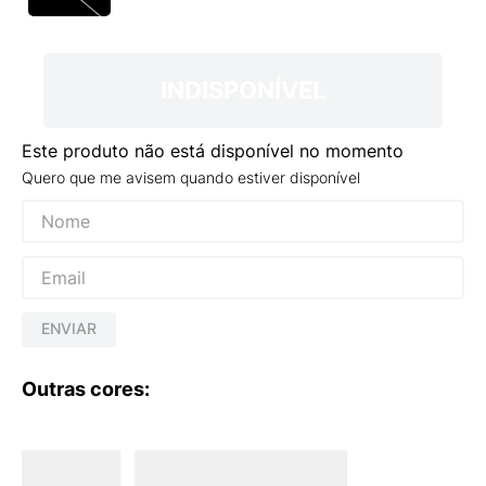
9
º
VANS TÊNIS VANS ULTRARANGE
10
º
NEW BALANCE 204L
INDISPONÍVEL
Este produto não está disponível no momento
Quero que me avisem quando estiver disponível
ENVIAR
Outras cores: