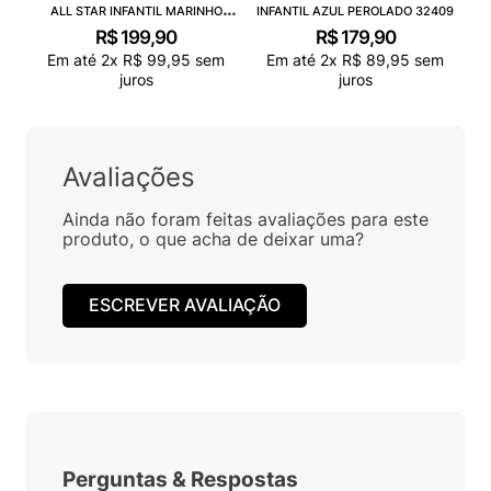
ALL STAR INFANTIL MARINHO
INFANTIL AZUL PEROLADO 32409
CK00020003
R$
199
,
90
R$
179
,
90
Em até
2
x
R$
99
,
95
sem
Em até
2
x
R$
89
,
95
sem
juros
juros
Avaliações
Ainda não foram feitas avaliações para este
produto, o que acha de deixar uma?
ESCREVER AVALIAÇÃO
Perguntas
&
Respostas