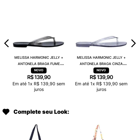
MELISSA HARMONIC JELLY +
MELISSA HARMONIC JELLY +
ANTONELA BRAGA FUME
ANTONELA BRAGA CINZA
TRANSPARENTE 38263
TRANSPARENTE 38263
R$
139
,
90
R$
139
,
90
Em até
1
x
R$
139
,
90
sem
Em até
1
x
R$
139
,
90
sem
juros
juros
Complete seu Look: