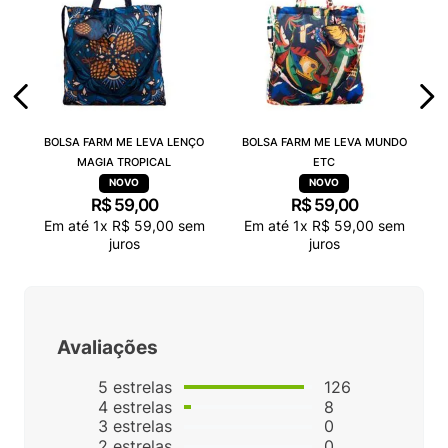
BOLSA FARM ME LEVA LENÇO
BOLSA FARM ME LEVA MUNDO
MAGIA TROPICAL
ETC
R$
59
,
00
R$
59
,
00
Em até
1
x
R$
59
,
00
sem
Em até
1
x
R$
59
,
00
sem
juros
juros
Avaliações
5
estrelas
126
4
estrelas
8
3
estrelas
0
2
estrelas
0