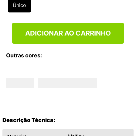
9
º
VANS TÊNIS VANS ULTRARANGE
Único
10
º
NEW BALANCE 204L
ADICIONAR AO CARRINHO
Outras cores:
Descrição Técnica: