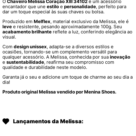
O
Chaveiro Melissa Coração XIII 34102
é um acessório
encantador que une
estilo
e
personalidade
, perfeito para
dar um toque especial às suas chaves ou bolsa.
Produzido em
Melflex
, material exclusivo da Melissa, ele é
leve
e resistente, pesando aproximadamente 100g. Seu
acabamento brilhante
reflete a luz, conferindo elegância ao
visual.
Com
design unissex
, adapta-se a diversos estilos e
ocasiões, tornando-se um complemento versátil para
qualquer acessório. A Melissa, conhecida por sua
inovação
e
sustentabilidade
, reafirma seu compromisso com
qualidade e durabilidade neste modelo.
Garanta já o seu e adicione um toque de charme ao seu dia a
dia!
Produto original Melissa vendido por Menina Shoes.
Lançamentos da Melissa: