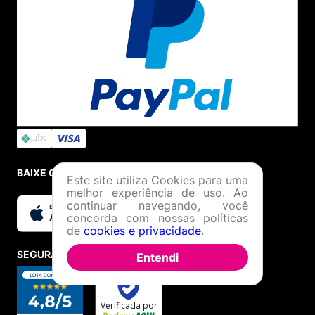
BAIXE O APP
Este site utiliza Cookies para uma
melhor experiência de uso. Ao
continuar navegando, você
concorda com nossas políticas
de
cookies e privacidade
.
SEGURANÇA E CREDIBILIDADE
Entendi