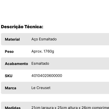
Descrição Técnica:
Aço Esmaltado
Material
Aprox. 1760g
Peso
Esmaltado
Acabamento
40104020600000
SKU
Le Creuset
Marca
21cm largura x 25cm altura x 26cm comprim
Medidas