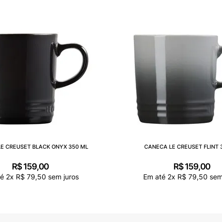
E CREUSET BLACK ONYX 350 ML
CANECA LE CREUSET FLINT 
R$
159
,
00
R$
159
,
00
té
2
x
R$
79
,
50
sem juros
Em até
2
x
R$
79
,
50
sem