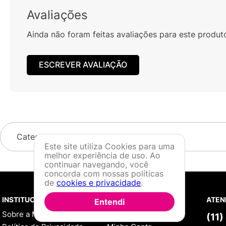
Avaliações
Ainda não foram feitas avaliações para este produt
ESCREVER AVALIAÇÃO
Categorias
Este site utiliza Cookies para uma
melhor experiência de uso. Ao
continuar navegando, você
concorda com nossas políticas
de
cookies e privacidade
.
INSTITUCIONAL
VOCÊ
ATEN
Entendi
Sobre a Menina Shoes
Cadastre-se
(11