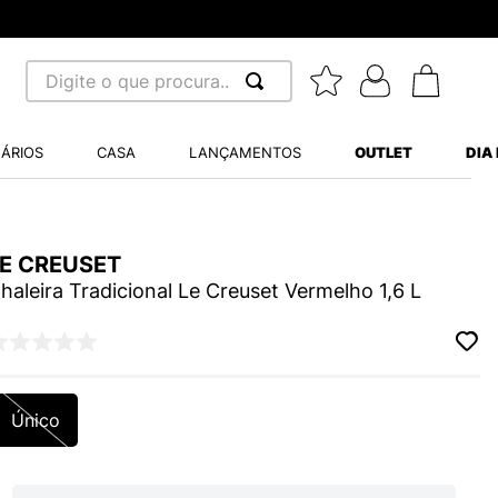
Digite o que procura...
 BUSCADOS
ÁRIOS
CASA
LANÇAMENTOS
OUTLET
DIA
S BALANCE 530
A WHITE
LE CREUSET
MINI BABY
haleira Tradicional Le Creuset Vermelho 1,6 L
LIDE
Único
S VANS ULTRARANGE