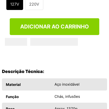
9
º
VEJA COUNTRY
127V
220V
10
º
NEW 530
ADICIONAR AO CARRINHO
Descrição Técnica:
Aço inoxidável
Material
Chás, infusões
Função
Aprox. 1370g
Peso