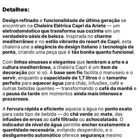
Detalhes:
Design refinado
e
funcionalidade de última geração
se
encontram na
Chaleira Elétrica Capri da Ariete
— um
eletrodoméstico que transforma sua cozinha
em um
verdadeiro oásis de beleza
. Inspirada no
charme
mediterrâneo
e no
estilo vibrante do resort de Capri
, esta
chaleira une a
elegância do design italiano
à
tecnologia de
ponta
, criando uma peça que é
tão bonita quanto funcional
.
Com
linhas sinuosas e elegantes
que
lembram a arte e a
cultura mediterrânea
, a chaleira Capri é um
item de
decoração
por si só. A
base sem fio
facilita o manuseio e o
servir
, enquanto a
capacidade de 1,7 litros
é o
tamanho
perfeito
para
aquecer água
para chás, infusões, café e
outras bebidas quentes — transformando o
café da manhã
e
a
pausa da tarde
em momentos
ainda mais intensos e
prazerosos
.
A
fervura rápida e eficiente
aquece a água no
ponto exato
para cada tipo de bebida — do
chá verde
ao
mate
, das
infusões de ervas
ao
café filtrado
ou
achocolatado
. O
indicador de nível de água
permite
encher exatamente a
quantidade necessária
, evitando desperdício, e o
desligamento automático
oferece
segurança
mesmo