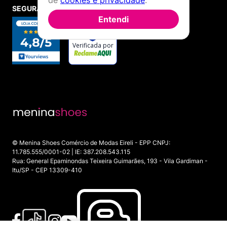
de
cookies e privacidade
.
SEGURANÇA E CREDIBILIDADE
Entendi
© Menina Shoes Comércio de Modas Eireli - EPP CNPJ:
11.785.555/0001-02 | IE: 387.208.543.115
Rua: General Epaminondas Teixeira Guimarães, 193 - Vila Gardiman -
Itu/SP - CEP 13309-410