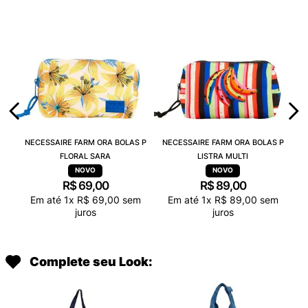
NECESSAIRE FARM ORA BOLAS P
NECESSAIRE FARM ORA BOLAS P
FLORAL SARA
LISTRA MULTI
R$
69
,
00
R$
89
,
00
Em até
1
x
R$
69
,
00
sem
Em até
1
x
R$
89
,
00
sem
juros
juros
Complete seu Look: