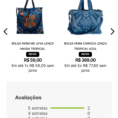
BOLSA FARM ME LEVA LENÇO
BOLSA FARM CARIOCA LENÇO
MAGIA TROPICAL
TROPICAL AZUL
R$
59
,
00
R$
389
,
00
Em até
1
x
R$
59
,
00
sem
Em até
5
x
R$
77
,
80
sem
juros
juros
Avaliações
5
estrelas
2
4
estrelas
0