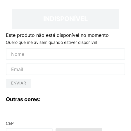
9
º
VEJA COUNTRY
10
º
NEW 530
INDISPONÍVEL
Este produto não está disponível no momento
Quero que me avisem quando estiver disponível
ENVIAR
Outras cores:
CEP