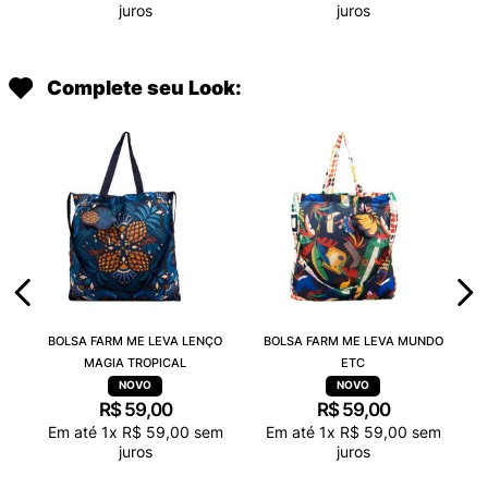
juros
juros
Complete seu Look:
BOLSA FARM ME LEVA LENÇO
BOLSA FARM ME LEVA MUNDO
MAGIA TROPICAL
ETC
R$
59
,
00
R$
59
,
00
Em até
1
x
R$
59
,
00
sem
Em até
1
x
R$
59
,
00
sem
juros
juros