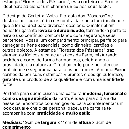
estampa "Floresta dos Pássaros", esta carteira da Farm é
ideal para adicionar um charme único aos seus looks.
O design da Carteira "Astral Floresta dos Pássaros" se
destaca por sua estética descontraída e pela funcionalidade
que a torna ideal para diversas ocasiões. O material em
poliéster garante
leveza e durabilidade
, tornando-a perfeita
para o uso contínuo, comportando com segurança seus
pertences. Possui um compartimento principal, perfeito para
carregar os itens essenciais, como dinheiro, cartões e
outros objetos. A estampa "Floresta dos Pássaros" traz
elementos lúdicos e característicos da Farm, misturando
padrões e cores de forma harmoniosa, celebrando a
brasilidade e a natureza. O fechamento por zíper oferece
praticidade e segurança para seus pertences. A marca
Farm
,
conhecida por suas estampas vibrantes e design autêntico,
garante um produto de alta qualidade e com uma identidade
forte.
Perfeita para quem busca uma carteira
moderna, funcional e
com o design autêntico
da Farm, é ideal para o dia a dia,
passeios, encontros com amigos ou para complementar um
look casual e cheio de personalidade. Esta carteira te
acompanha com
praticidade
e
muito estilo
.
Medidas:
19cm de
largura
x 11cm de
altura
x 3cm de
comprimento
.