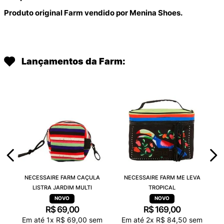
Produto original Farm vendido por Menina Shoes.
Lançamentos da Farm:
NECESSAIRE FARM CAÇULA
NECESSAIRE FARM ME LEVA
LISTRA JARDIM MULTI
TROPICAL
R$
69
,
00
R$
169
,
00
Em até
1
x
R$
69
,
00
sem
Em até
2
x
R$
84
,
50
sem