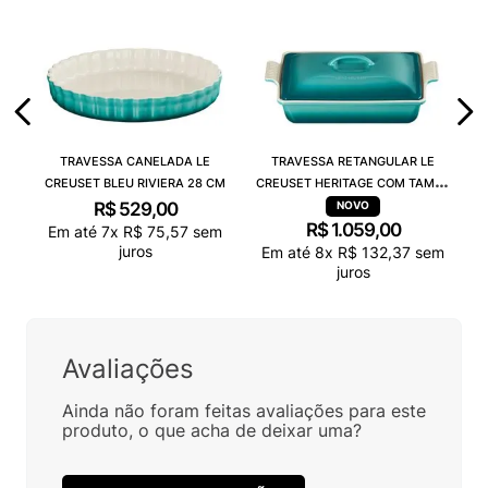
TRAVESSA CANELADA LE
TRAVESSA RETANGULAR LE
CREUSET BLEU RIVIERA 28 CM
CREUSET HERITAGE COM TAMPA
BLEU RIVIERA
R$
529
,
00
R$
1
.
059
,
00
Em até
7
x
R$
75
,
57
sem
juros
Em até
8
x
R$
132
,
37
sem
juros
Avaliações
Ainda não foram feitas avaliações para este
produto, o que acha de deixar uma?