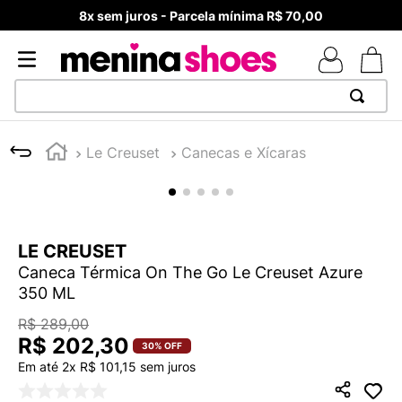
8x sem juros - Parcela mínima R$ 70,00
TERMOS MAIS BUSCADOS
Le Creuset
Canecas e Xícaras
1
º
TÊNIS NEWS BALANCE 530
2
º
NEW 9060
3
º
TÊNIS VEJA WHITE
LE CREUSET
4
º
MELISSAS MINI BABY
Caneca Térmica On The Go Le Creuset Azure
5
º
ADIDAS
350 ML
6
º
SAMBA
R$
289
,
00
R$
202
,
30
7
º
MELISSA SLIDE
30%
OFF
Em até
2
x
R$
101
,
15
sem juros
8
º
NEW 530