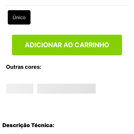
9
º
VANS TÊNIS VANS ULTRARANGE
10
º
NEW BALANCE 204L
Único
ADICIONAR AO CARRINHO
Outras cores:
Descrição Técnica: