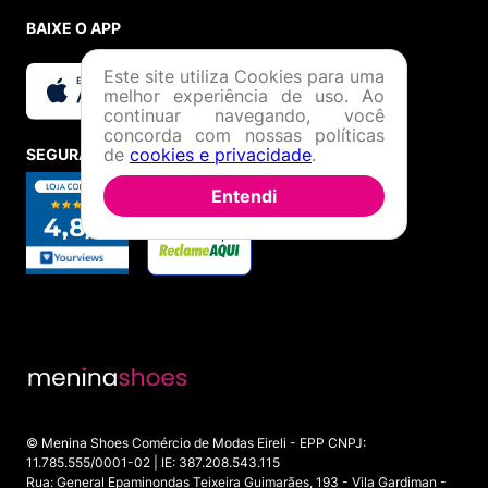
BAIXE O APP
Este site utiliza Cookies para uma
melhor experiência de uso. Ao
continuar navegando, você
concorda com nossas políticas
de
cookies e privacidade
.
SEGURANÇA E CREDIBILIDADE
Entendi
© Menina Shoes Comércio de Modas Eireli - EPP CNPJ:
11.785.555/0001-02 | IE: 387.208.543.115
Rua: General Epaminondas Teixeira Guimarães, 193 - Vila Gardiman -