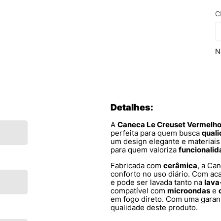
C
N
Detalhes:
A
Caneca Le Creuset Vermel
perfeita para quem busca
qual
um design elegante e materiais 
para quem valoriza
funcionali
Fabricada com
cerâmica
, a Ca
conforto no uso diário. Com a
e pode ser lavada tanto na
lava
compatível com
microondas
e
em fogo direto. Com uma garan
qualidade deste produto.