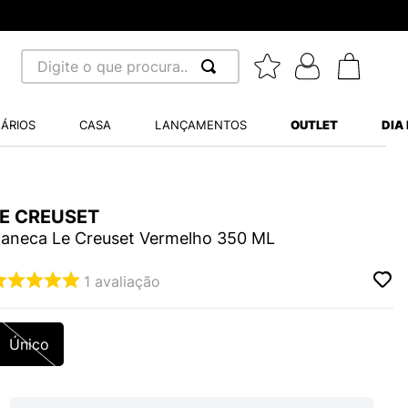
Digite o que procura...
 BUSCADOS
ÁRIOS
CASA
LANÇAMENTOS
OUTLET
DIA
S BALANCE 530
A WHITE
LE CREUSET
MINI BABY
aneca Le Creuset Vermelho 350 ML
1
avaliação
LIDE
Único
S VANS ULTRARANGE