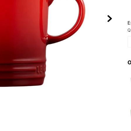
10
º
NEW BALA
E
Q
O