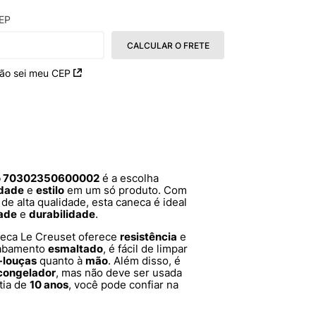
EP
CALCULAR O FRETE
ão sei meu CEP
ho 70302350600002
é a escolha
idade
e
estilo
em um só produto. Com
de alta qualidade, esta caneca é ideal
dade
e
durabilidade
.
neca Le Creuset oferece
resistência
e
cabamento
esmaltado
, é fácil de limpar
-louças
quanto à
mão
. Além disso, é
congelador
, mas não deve ser usada
tia de
10 anos
, você pode confiar na