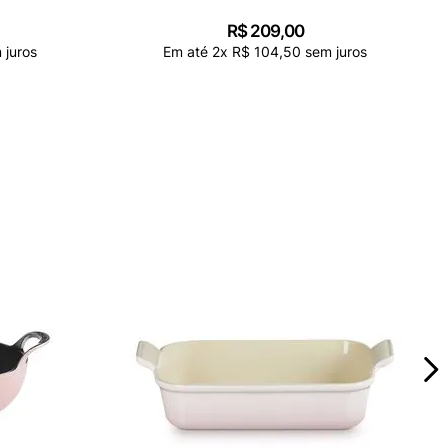
R$
209
,
00
 juros
Em até
2
x
R$
104
,
50
sem juros