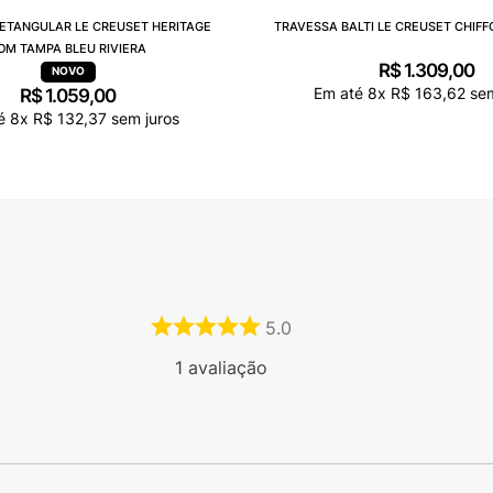
ETANGULAR LE CREUSET HERITAGE
TRAVESSA BALTI LE CREUSET CHIFF
OM TAMPA BLEU RIVIERA
R$
1
.
309
,
00
Em até
8
x
R$
163
,
62
sem
R$
1
.
059
,
00
té
8
x
R$
132
,
37
sem juros
5.0
1
avaliação