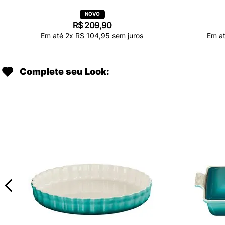
R$
209
,
90
Em até
2
x
R$
104
,
95
sem juros
Em a
Complete seu Look: