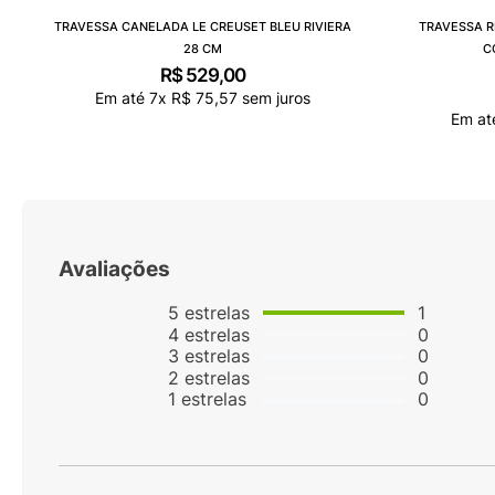
TRAVESSA CANELADA LE CREUSET BLEU RIVIERA
TRAVESSA R
28 CM
C
R$
529
,
00
Em até
7
x
R$
75
,
57
sem juros
Em a
Avaliações
5
estrelas
1
4
estrelas
0
3
estrelas
0
2
estrelas
0
1
estrelas
0