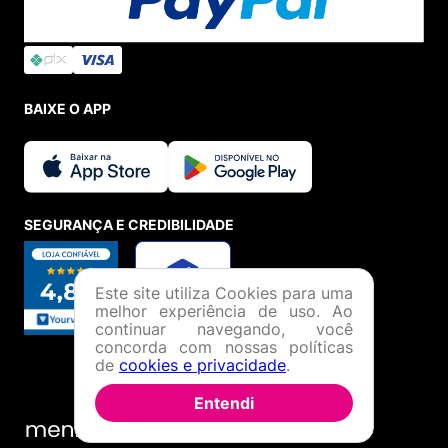
BAIXE O APP
SEGURANÇA E CREDIBILIDADE
Este site utiliza Cookies para uma
melhor experiência de uso. Ao
continuar navegando, você
concorda com nossas políticas
de
cookies e privacidade
.
Entendi