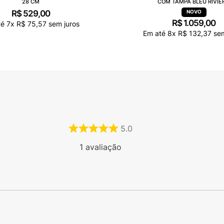
28 CM
COM TAMPA BLEU RIVIE
R$
529
,
00
R$
1
.
059
,
00
té
7
x
R$
75
,
57
sem juros
Em até
8
x
R$
132
,
37
sem
5.0
1
avaliação