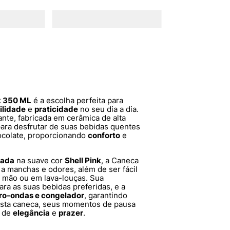
k 350 ML
é a escolha perfeita para
ilidade
e
praticidade
no seu dia a dia.
nte, fabricada em cerâmica de alta
para desfrutar de suas bebidas quentes
hocolate, proporcionando
conforto
e
tada
na suave cor
Shell Pink
, a Caneca
a manchas e odores, além de ser fácil
à mão ou em lava-louças. Sua
ra as suas bebidas preferidas, e a
ro-ondas e congelador
, garantindo
 esta caneca, seus momentos de pausa
l de
elegância
e
prazer
.