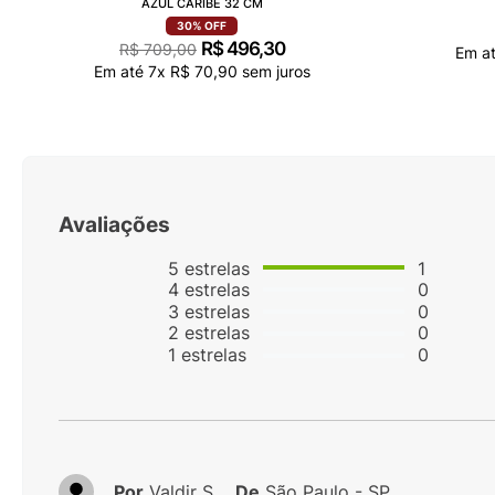
AZUL CARIBE 32 CM
30%
OFF
R$
496
,
30
R$
709
,
00
Em a
Em até
7
x
R$
70
,
90
sem juros
Avaliações
5
estrelas
1
4
estrelas
0
3
estrelas
0
2
estrelas
0
1
estrelas
0
Por
Valdir S.
De
São Paulo - SP