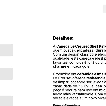
Detalhes:
A
Caneca Le Creuset Shell Pin
quem busca
delicadeza
,
durab
Com um design clássico e elega
qualidade, esta caneca é ideal 
favoritas, como café, chá ou c
charme
em cada gole.
Produzida em
cerâmica esmal
Le Creuset oferece
resistência
de limpar, podendo ser lavada 
capacidade de 350 ML é ideal pa
peça é segura para uso em
mic
ainda mais versatilidade. Com
serão elevados a um novo níve
Especificações: