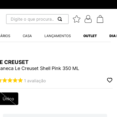
Digite o que procura...
 BUSCADOS
ÁRIOS
CASA
LANÇAMENTOS
OUTLET
DIA
S BALANCE 530
MINI BABY
LE CREUSET
A WHITE
aneca Le Creuset Shell Pink 350 ML
1
avaliação
LIDE
Único
S VANS ULTRARANGE
TRY