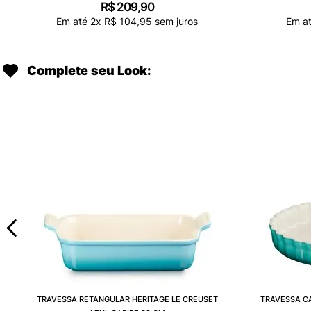
R$
209
,
90
Em até
2
x
R$
104
,
95
sem juros
Em a
Complete seu Look:
TRAVESSA RETANGULAR HERITAGE LE CREUSET
TRAVESSA CA