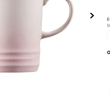
10
º
NEW 530
E
Q
O