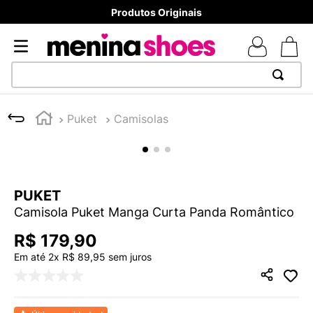
Produtos Originais
8x 
TERMOS MAIS BUSCADOS
Puket
Camisolas
1
º
TÊNIS NEWS BALANCE 530
2
º
MELISSAS MINI BABY
3
º
NEW 9060
PUKET
4
º
TÊNIS VEJA WHITE
Camisola Puket Manga Curta Panda Romântico
5
º
ADIDAS
R$
179
,
90
6
º
SAMBA
Em até
2
x
R$
89
,
95
sem juros
7
º
MELISSA SLIDE
8
º
VANS TÊNIS VANS ULTRARANGE