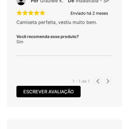
Por
Graziele K.
De
Indaiatuba - SP
Enviado há
2 meses
Camiseta perfeita, vestiu muito bem.
Você recomenda esse produto?
Sim
1 - 1
de
1
ESCREVER AVALIAÇÃO