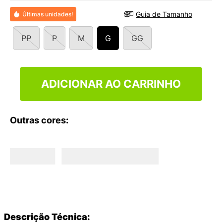
9
º
VANS TÊNIS VANS ULTRARANGE
Guia de Tamanho
Últimas unidades!
10
º
NEW BALANCE 204L
PP
P
M
G
GG
ADICIONAR AO CARRINHO
Outras cores:
Descrição Técnica: