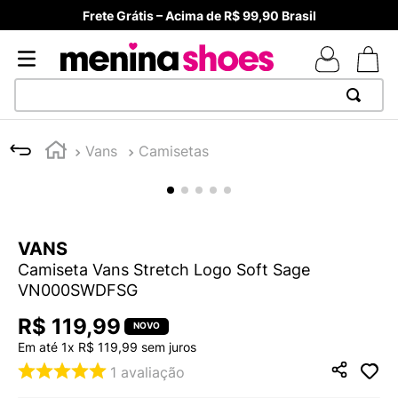
Frete Grátis – Acima de R$ 99,90 Brasil
TERMOS MAIS BUSCADOS
Vans
Camisetas
1
º
TÊNIS NEWS BALANCE 530
2
º
NEW 9060
3
º
TÊNIS VEJA WHITE
VANS
4
º
MELISSAS MINI BABY
Camiseta Vans Stretch Logo Soft Sage
5
º
ADIDAS
VN000SWDFSG
6
º
SAMBA
R$
119
,
99
7
º
MELISSA SLIDE
Em até
1
x
R$
119
,
99
sem juros
1
avaliação
8
º
NEW 530