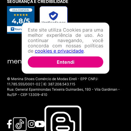
SEGURANÇA E CREDIBILIDADE
Este site utiliza Cookies para uma
melhor experiência de uso. Ao
continuar navegando, você
concorda com nossas políticas
de
cookies e privacidade
.
Entendi
© Menina Shoes Comércio de Modas Eireli - EPP CNPJ:
11.785.555/0001-02 | IE: 387.208.543.115
Rua: General Epaminondas Teixeira Guimarães, 193 - Vila Gardiman -
Itu/SP - CEP 13309-410