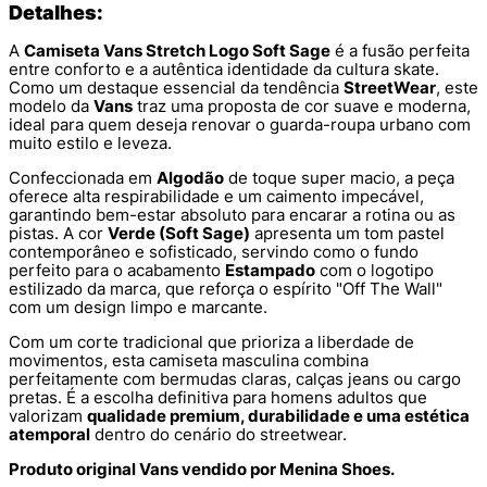
Detalhes:
A
Camiseta Vans Stretch Logo Soft Sage
é a fusão perfeita
entre conforto e a autêntica identidade da cultura skate.
Como um destaque essencial da tendência
StreetWear
, este
modelo da
Vans
traz uma proposta de cor suave e moderna,
ideal para quem deseja renovar o guarda-roupa urbano com
muito estilo e leveza.
Confeccionada em
Algodão
de toque super macio, a peça
oferece alta respirabilidade e um caimento impecável,
garantindo bem-estar absoluto para encarar a rotina ou as
pistas. A cor
Verde (Soft Sage)
apresenta um tom pastel
contemporâneo e sofisticado, servindo como o fundo
perfeito para o acabamento
Estampado
com o logotipo
estilizado da marca, que reforça o espírito "Off The Wall"
com um design limpo e marcante.
Com um corte tradicional que prioriza a liberdade de
movimentos, esta camiseta masculina combina
perfeitamente com bermudas claras, calças jeans ou cargo
pretas. É a escolha definitiva para homens adultos que
valorizam
qualidade premium, durabilidade e uma estética
atemporal
dentro do cenário do streetwear.
Produto original Vans vendido por Menina Shoes.