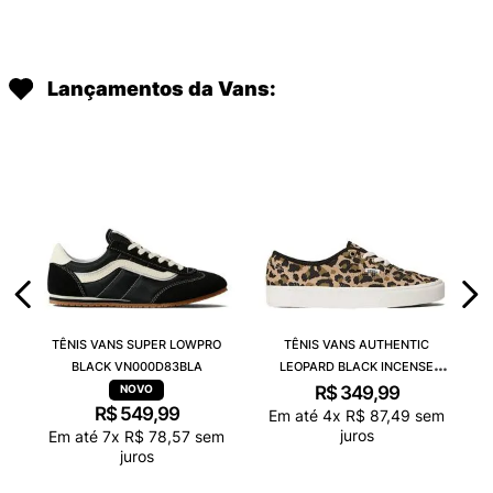
Lançamentos da Vans:
TÊNIS VANS SUPER LOWPRO
TÊNIS VANS AUTHENTIC
BLACK VN000D83BLA
LEOPARD BLACK INCENSE
VN000D6GGR4
R$
349
,
99
R$
549
,
99
Em até
4
x
R$
87
,
49
sem
juros
Em até
7
x
R$
78
,
57
sem
juros