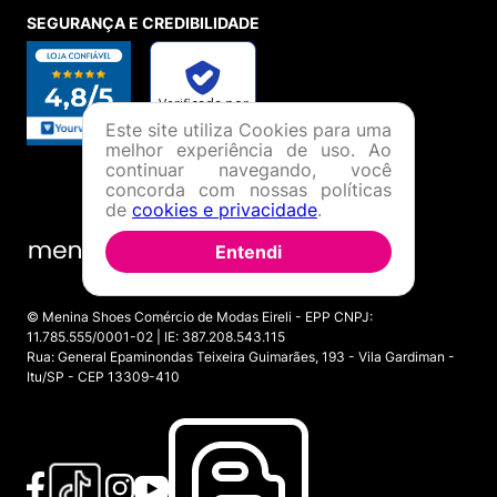
SEGURANÇA E CREDIBILIDADE
Este site utiliza Cookies para uma
melhor experiência de uso. Ao
continuar navegando, você
concorda com nossas políticas
de
cookies e privacidade
.
Entendi
© Menina Shoes Comércio de Modas Eireli - EPP CNPJ:
11.785.555/0001-02 | IE: 387.208.543.115
Rua: General Epaminondas Teixeira Guimarães, 193 - Vila Gardiman -
Itu/SP - CEP 13309-410