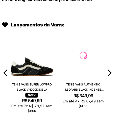
Lançamentos da Vans:
TÊNIS VANS SUPER LOWPRO
TÊNIS VANS AUTHENTIC
BLACK VN000D83BLA
LEOPARD BLACK INCENSE
VN000D6GGR4
R$
349
,
99
R$
549
,
99
Em até
4
x
R$
87
,
49
sem
juros
Em até
7
x
R$
78
,
57
sem
juros