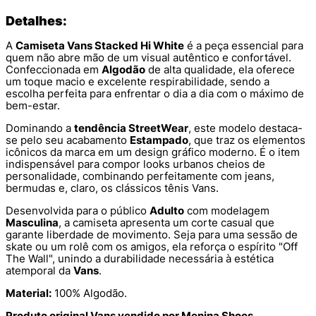
Detalhes:
A
Camiseta Vans Stacked Hi White
é a peça essencial para
quem não abre mão de um visual autêntico e confortável.
Confeccionada em
Algodão
de alta qualidade, ela oferece
um toque macio e excelente respirabilidade, sendo a
escolha perfeita para enfrentar o dia a dia com o máximo de
bem-estar.
Dominando a
tendência StreetWear
, este modelo destaca-
se pelo seu acabamento
Estampado
, que traz os elementos
icônicos da marca em um design gráfico moderno. É o item
indispensável para compor looks urbanos cheios de
personalidade, combinando perfeitamente com jeans,
bermudas e, claro, os clássicos tênis Vans.
Desenvolvida para o público
Adulto
com modelagem
Masculina
, a camiseta apresenta um corte casual que
garante liberdade de movimento. Seja para uma sessão de
skate ou um rolê com os amigos, ela reforça o espírito "Off
The Wall", unindo a durabilidade necessária à estética
atemporal da
Vans
.
Material:
100% Algodão.
Produto original Vans vendido por Menina Shoes.