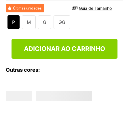
9
º
VEJA COUNTRY
Guia de Tamanho
Últimas unidades!
10
º
NEW 530
P
M
G
GG
ADICIONAR AO CARRINHO
Outras cores: