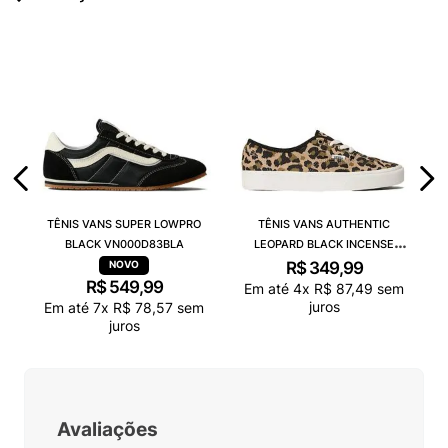
TÊNIS VANS SUPER LOWPRO
TÊNIS VANS AUTHENTIC
BLACK VN000D83BLA
LEOPARD BLACK INCENSE
VN000D6GGR4
R$
349
,
99
R$
549
,
99
Em até
4
x
R$
87
,
49
sem
juros
Em até
7
x
R$
78
,
57
sem
juros
Avaliações