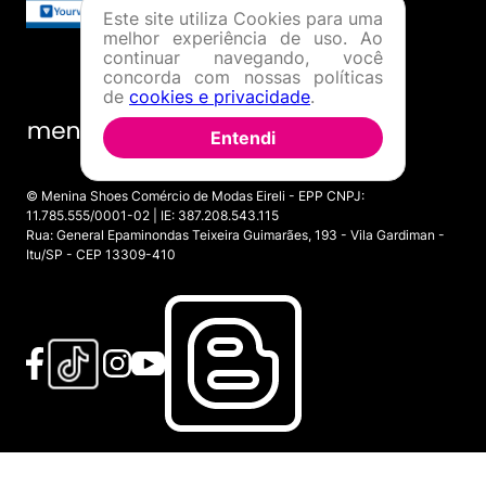
Este site utiliza Cookies para uma
melhor experiência de uso. Ao
continuar navegando, você
concorda com nossas políticas
de
cookies e privacidade
.
Entendi
© Menina Shoes Comércio de Modas Eireli - EPP CNPJ:
11.785.555/0001-02 | IE: 387.208.543.115
Rua: General Epaminondas Teixeira Guimarães, 193 - Vila Gardiman -
Itu/SP - CEP 13309-410