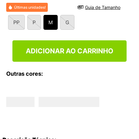
9
º
VANS TÊNIS VANS ULTRARANGE
Guia de Tamanho
Últimas unidades!
10
º
NEW BALANCE 204L
PP
P
M
G
ADICIONAR AO CARRINHO
Outras cores: