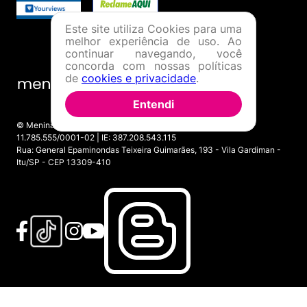
Este site utiliza Cookies para uma
melhor experiência de uso. Ao
continuar navegando, você
concorda com nossas políticas
de
cookies e privacidade
.
Entendi
© Menina Shoes Comércio de Modas Eireli - EPP CNPJ:
11.785.555/0001-02 | IE: 387.208.543.115
Rua: General Epaminondas Teixeira Guimarães, 193 - Vila Gardiman -
Itu/SP - CEP 13309-410