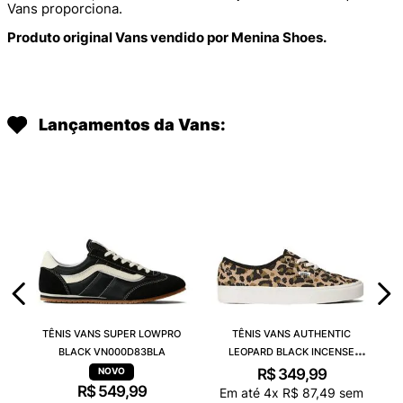
Vans proporciona.
Produto original Vans vendido por Menina Shoes.
Lançamentos da Vans:
TÊNIS VANS SUPER LOWPRO
TÊNIS VANS AUTHENTIC
BLACK VN000D83BLA
LEOPARD BLACK INCENSE
VN000D6GGR4
R$
349
,
99
R$
549
,
99
Em até
4
x
R$
87
,
49
sem