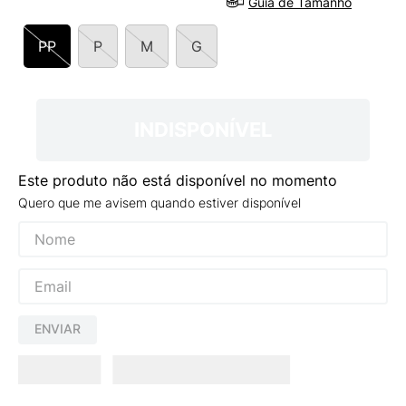
Guia de Tamanho
9
º
VEJA COUNTRY
10
º
NEW 530
PP
P
M
G
INDISPONÍVEL
Este produto não está disponível no momento
Quero que me avisem quando estiver disponível
ENVIAR