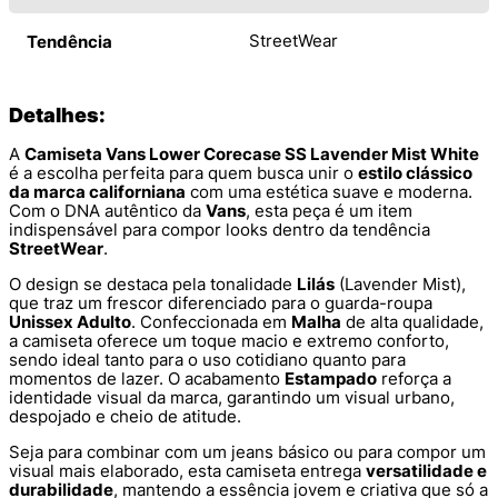
StreetWear
Tendência
Detalhes:
A
Camiseta Vans Lower Corecase SS Lavender Mist White
é a escolha perfeita para quem busca unir o
estilo clássico
da marca californiana
com uma estética suave e moderna.
Com o DNA autêntico da
Vans
, esta peça é um item
indispensável para compor looks dentro da tendência
StreetWear
.
O design se destaca pela tonalidade
Lilás
(Lavender Mist),
que traz um frescor diferenciado para o guarda-roupa
Unissex Adulto
. Confeccionada em
Malha
de alta qualidade,
a camiseta oferece um toque macio e extremo conforto,
sendo ideal tanto para o uso cotidiano quanto para
momentos de lazer. O acabamento
Estampado
reforça a
identidade visual da marca, garantindo um visual urbano,
despojado e cheio de atitude.
Seja para combinar com um jeans básico ou para compor um
visual mais elaborado, esta camiseta entrega
versatilidade e
durabilidade
, mantendo a essência jovem e criativa que só a