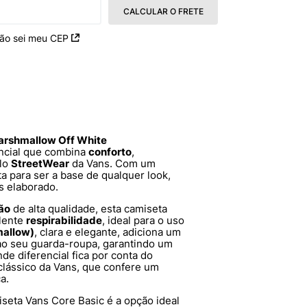
CALCULAR O FRETE
ão sei meu CEP
arshmallow Off White
ncial que combina
conforto
,
ilo
StreetWear
da Vans. Com um
ta para ser a base de qualquer look,
s elaborado.
ão
de alta qualidade, esta camiseta
lente
respirabilidade
, ideal para o uso
mallow)
, clara e elegante, adiciona um
 ao seu guarda-roupa, garantindo um
de diferencial fica por conta do
clássico da Vans, que confere um
a.
iseta Vans Core Basic é a opção ideal