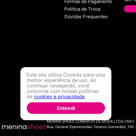
Formas de Pagamento
Política de Troca
Dúvidas Frequentes
Este site utiliza Cookies para uma
melhor experiência de uso. Ao
continuar navegando, você
concorda com nossas políticas
de
cookies e privacidade
.
Entendi
MENINA SHOES COMERCIO DE MODA LTDA CNPJ: 11.7
Rua: General Epaminondas Teixeira Guimarães, 193 