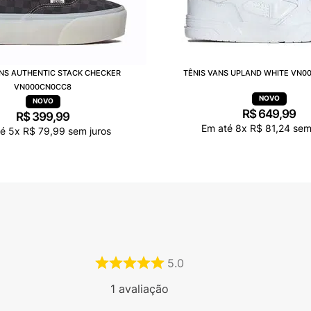
ANS AUTHENTIC STACK CHECKER
TÊNIS VANS UPLAND WHITE VN
VN000CN0CC8
R$
649
,
99
R$
399
,
99
Em até
8
x
R$
81
,
24
sem 
té
5
x
R$
79
,
99
sem juros
5.0
1
avaliação