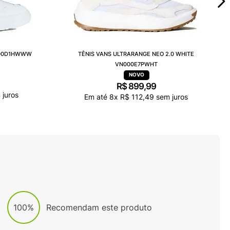
000D1HWWW
TÊNIS VANS ULTRARANGE NEO 2.0 WHITE
VN000E7PWHT
R$
899
,
99
juros
Em até
8
x
R$
112
,
49
sem juros
100%
Recomendam este produto