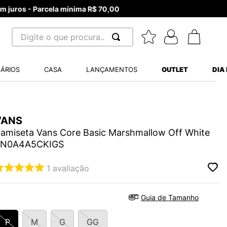
Digite o que procura...
 BUSCADOS
ÁRIOS
CASA
LANÇAMENTOS
OUTLET
DIA
S BALANCE 530
MINI BABY
A WHITE
VANS
amiseta Vans Core Basic Marshmallow Off White
N0A4A5CKIGS
1
avaliação
LIDE
S VANS ULTRARANGE
Guia de Tamanho
P
M
G
GG