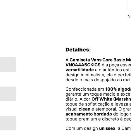
N
Detalhes:
A
Camiseta Vans Core Basic M
VN0A4A5CKIGS
é a peça esse
versatilidade
e o autêntico est
design minimalista, ela é perfei
desde o mais despojado ao mai
Confeccionada em
100% algod
garante um toque macio e exce
diário. A cor
Off White (Marsh
toque de sofisticação e leveza
visual
clean
e atemporal. O gran
acabamento bordado
do logo 
toque premium e discreto à peç
Com um design
unissex
, a Cam