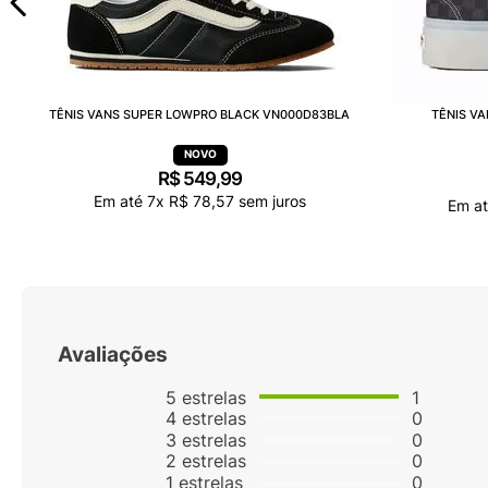
TÊNIS VANS SUPER LOWPRO BLACK VN000D83BLA
TÊNIS V
R$
549
,
99
Em até
7
x
R$
78
,
57
sem juros
Em a
Avaliações
5
estrelas
1
4
estrelas
0
3
estrelas
0
2
estrelas
0
1
estrelas
0