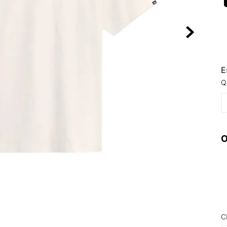
10
º
VEJA COUN
E
Q
O
C