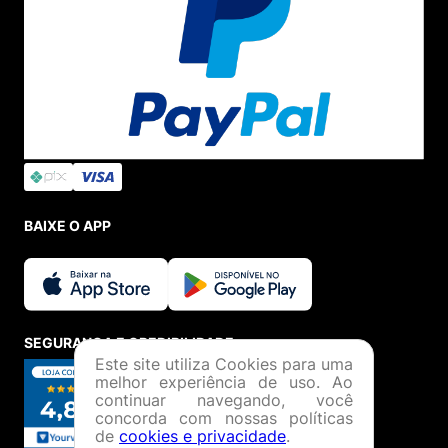
BAIXE O APP
SEGURANÇA E CREDIBILIDADE
Este site utiliza Cookies para uma
melhor experiência de uso. Ao
continuar navegando, você
concorda com nossas políticas
de
cookies e privacidade
.