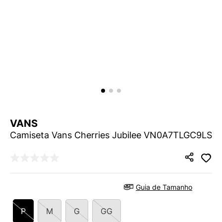
9
º
VANS TÊNIS VANS ULTRARANGE
10
º
NEW BALANCE 204L
VANS
Camiseta Vans Cherries Jubilee VN0A7TLGC9LS
Guia de Tamanho
P
M
G
GG