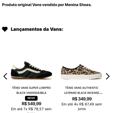
Produto original Vans vendido por Menina Shoes.
Lançamentos da Vans:
TÊNIS VANS SUPER LOWPRO
TÊNIS VANS AUTHENTIC
BLACK VN000D83BLA
LEOPARD BLACK INCENSE
VN000D6GGR4
R$
349
,
99
R$
549
,
99
Em até
4
x
R$
87
,
49
sem
juros
Em até
7
x
R$
78
,
57
sem