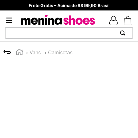
Frete Grátis – Acima de R$ 99,90 Brasil
TERMOS MAIS BUSCADOS
Vans
Camisetas
1
º
TÊNIS NEWS BALANCE 530
2
º
NEW 9060
3
º
TÊNIS VEJA WHITE
4
º
MELISSAS MINI BABY
5
º
ADIDAS
6
º
SAMBA
7
º
MELISSA SLIDE
8
º
NEW 530