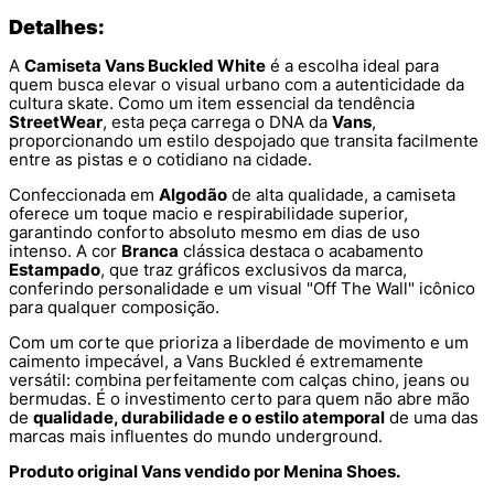
Detalhes:
A
Camiseta Vans Buckled White
é a escolha ideal para
quem busca elevar o visual urbano com a autenticidade da
cultura skate. Como um item essencial da tendência
StreetWear
, esta peça carrega o DNA da
Vans
,
proporcionando um estilo despojado que transita facilmente
entre as pistas e o cotidiano na cidade.
Confeccionada em
Algodão
de alta qualidade, a camiseta
oferece um toque macio e respirabilidade superior,
garantindo conforto absoluto mesmo em dias de uso
intenso. A cor
Branca
clássica destaca o acabamento
Estampado
, que traz gráficos exclusivos da marca,
conferindo personalidade e um visual "Off The Wall" icônico
para qualquer composição.
Com um corte que prioriza a liberdade de movimento e um
caimento impecável, a Vans Buckled é extremamente
versátil: combina perfeitamente com calças chino, jeans ou
bermudas. É o investimento certo para quem não abre mão
de
qualidade, durabilidade e o estilo atemporal
de uma das
marcas mais influentes do mundo underground.
Produto original Vans vendido por Menina Shoes.