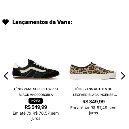
Lançamentos da Vans:
TÊNIS VANS SUPER LOWPRO
TÊNIS VANS AUTHENTIC
BLACK VN000D83BLA
LEOPARD BLACK INCENSE
VN000D6GGR4
R$
349
,
99
R$
549
,
99
Em até
4
x
R$
87
,
49
sem
juros
Em até
7
x
R$
78
,
57
sem
juros