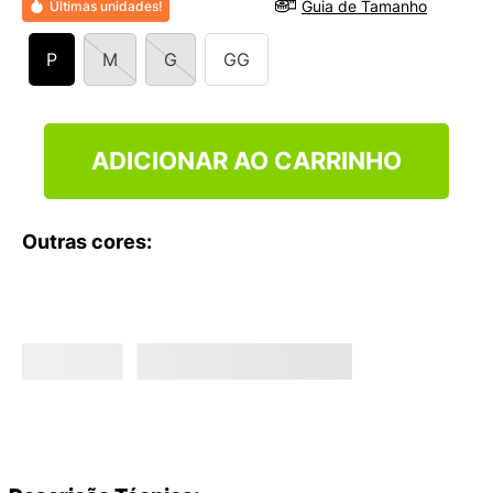
Guia de Tamanho
Últimas unidades!
9
º
NEW 530
10
º
VANS TÊNIS VANS ULTRARANGE
P
M
G
GG
ADICIONAR AO CARRINHO
Outras cores: