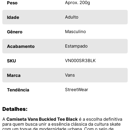
Aprox. 200g
Peso
Adulto
Idade
Masculino
Gênero
Estampado
Acabamento
VN000SR3BLK
SKU
Vans
Marca
StreetWear
Tendência
Detalhes:
A
Camiseta Vans Buckled Tee Black
é a escolha definitiva
para quem busca unir a essência clássica da cultura skate
com um toque de modernidade urbana. Com o selo de