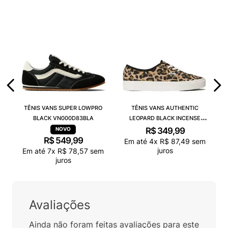
TÊNIS VANS SUPER LOWPRO
TÊNIS VANS AUTHENTIC
BLACK VN000D83BLA
LEOPARD BLACK INCENSE
VN000D6GGR4
R$
349
,
99
R$
549
,
99
Em até
4
x
R$
87
,
49
sem
juros
Em até
7
x
R$
78
,
57
sem
juros
Avaliações
Ainda não foram feitas avaliações para este