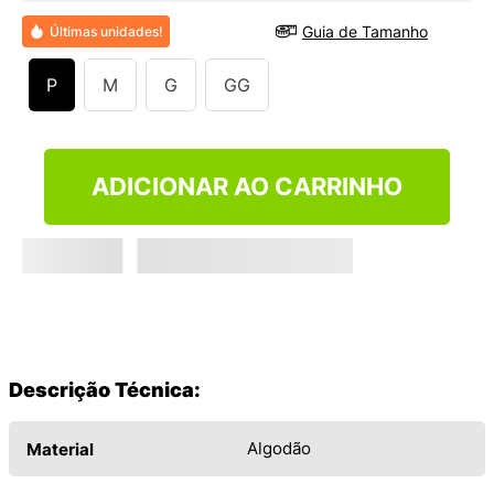
9
º
NEW 530
Guia de Tamanho
Últimas unidades!
10
º
VANS TÊNIS VANS ULTRARANGE
P
M
G
GG
ADICIONAR AO CARRINHO
Descrição Técnica:
Algodão
Material