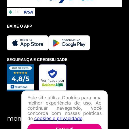
BAIXE O APP
SEGURANÇA E CREDIBILIDADE
Este site utiliza Cookies para uma
melhor experiência de uso. Ao
continuar navegando, você
concorda com nossas políticas
de
cookies e privacidade
.