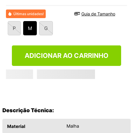
9
º
VANS TÊNIS VANS ULTRARANGE
10
º
NEW BALANCE 204L
Guia de Tamanho
Últimas unidades!
P
M
G
ADICIONAR AO CARRINHO
Descrição Técnica:
Malha
Material