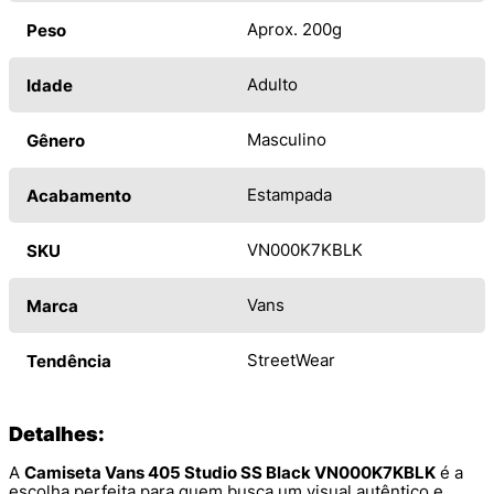
Aprox. 200g
Peso
Adulto
Idade
Masculino
Gênero
Estampada
Acabamento
VN000K7KBLK
SKU
Vans
Marca
StreetWear
Tendência
Detalhes:
A
Camiseta Vans 405 Studio SS Black VN000K7KBLK
é a
escolha perfeita para quem busca um visual autêntico e