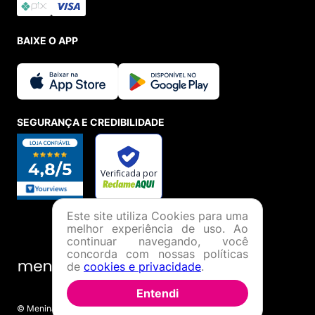
BAIXE O APP
SEGURANÇA E CREDIBILIDADE
Este site utiliza Cookies para uma
melhor experiência de uso. Ao
continuar navegando, você
concorda com nossas políticas
de
cookies e privacidade
.
Entendi
© Menina Shoes Comércio de Modas Eireli - EPP CNPJ: