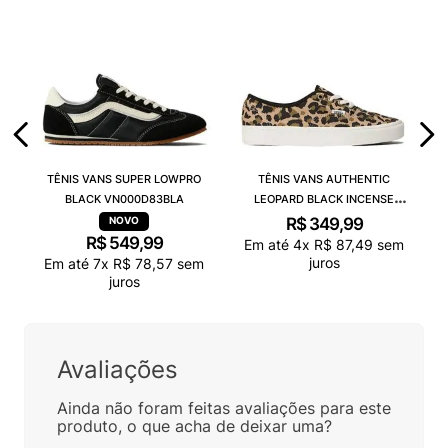
TÊNIS VANS SUPER LOWPRO
TÊNIS VANS AUTHENTIC
BLACK VN000D83BLA
LEOPARD BLACK INCENSE
VN000D6GGR4
R$
349
,
99
R$
549
,
99
Em até
4
x
R$
87
,
49
sem
juros
Em até
7
x
R$
78
,
57
sem
juros
Avaliações
Ainda não foram feitas avaliações para este
produto, o que acha de deixar uma?