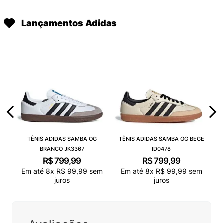
Lançamentos Adidas
TÊNIS ADIDAS SAMBA OG
TÊNIS ADIDAS SAMBA OG BEGE
BRANCO JK3367
ID0478
R$
799
,
99
R$
799
,
99
Em até
8
x
R$
99
,
99
sem
Em até
8
x
R$
99
,
99
sem
juros
juros