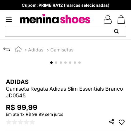
Cupom: PRIMEIRA12 (marcas selecionadas)
TERMOS MAIS BUSCADOS
Adidas
Camisetas
1
º
TÊNIS NEWS BALANCE 530
2
º
NEW 9060
3
º
TÊNIS VEJA WHITE
ADIDAS
4
º
MELISSAS MINI BABY
Camiseta Regata Adidas Slim Essentials Branco
5
º
ADIDAS
JD0545
6
º
SAMBA
R$
99
,
99
7
º
MELISSA SLIDE
Em até
1
x
R$
99
,
99
sem juros
8
º
NEW 530