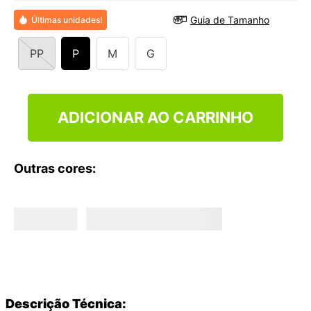
9
º
VANS TÊNIS VANS ULTRARANGE
Guia de Tamanho
Últimas unidades!
10
º
NEW BALANCE 204L
PP
P
M
G
ADICIONAR AO CARRINHO
Outras cores:
Descrição Técnica: