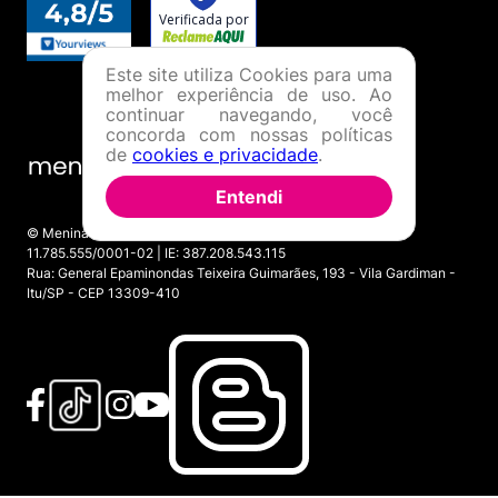
Este site utiliza Cookies para uma
melhor experiência de uso. Ao
continuar navegando, você
concorda com nossas políticas
de
cookies e privacidade
.
Entendi
© Menina Shoes Comércio de Modas Eireli - EPP CNPJ:
11.785.555/0001-02 | IE: 387.208.543.115
Rua: General Epaminondas Teixeira Guimarães, 193 - Vila Gardiman -
Itu/SP - CEP 13309-410