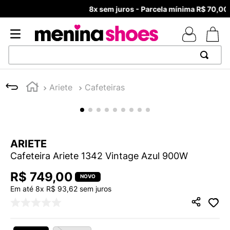
8x sem juros - Parcela mínima R$ 70,00
TERMOS MAIS BUSCADOS
Ariete
Cafeteiras
1
º
TÊNIS NEWS BALANCE 530
2
º
NEW 9060
3
º
MELISSAS MINI BABY
ARIETE
4
º
TÊNIS VEJA WHITE
Cafeteira Ariete 1342 Vintage Azul 900W
5
º
ADIDAS
R$
749
,
00
6
º
SAMBA
Em até
8
x
R$
93
,
62
sem juros
7
º
MELISSA SLIDE
8
º
NEW BALANCE 204L