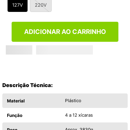
9
º
NEW 530
127V
220V
10
º
VANS TÊNIS VANS ULTRARANGE
ADICIONAR AO CARRINHO
Descrição Técnica:
Plástico
Material
4 a 12 xícaras
Função
Aprox. 3830g
Peso