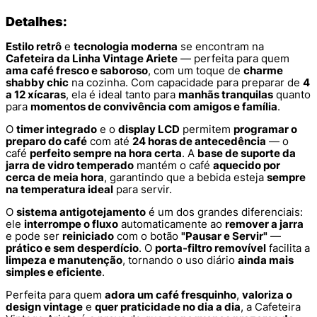
Detalhes:
Estilo retrô
e
tecnologia moderna
se encontram na
Cafeteira da Linha Vintage Ariete
— perfeita para quem
ama café fresco e saboroso
, com um toque de
charme
shabby chic
na cozinha. Com capacidade para preparar de
4
a 12 xícaras
, ela é ideal tanto para
manhãs tranquilas
quanto
para
momentos de convivência com amigos e família
.
O
timer integrado
e o
display LCD
permitem
programar o
preparo do café
com até
24 horas de antecedência
— o
café
perfeito sempre na hora certa
. A
base de suporte da
jarra de vidro temperado
mantém o café
aquecido por
cerca de meia hora
, garantindo que a bebida esteja
sempre
na temperatura ideal
para servir.
O
sistema antigotejamento
é um dos grandes diferenciais:
ele
interrompe o fluxo
automaticamente ao
remover a jarra
e pode ser
reiniciado
com o botão
"Pausar e Servir"
—
prático e sem desperdício
. O
porta-filtro removível
facilita a
limpeza e manutenção
, tornando o uso diário
ainda mais
simples e eficiente
.
Perfeita para quem
adora um café fresquinho
,
valoriza o
design vintage
e
quer praticidade no dia a dia
, a Cafeteira